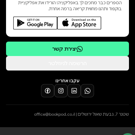
הספרים כבר מחכים לך באפליקציה! הורידו את אפליקציית
בוקפוד ותהנו מחווית קריאה ברמה אחרת.
יצירת קשר
הרשמה לניוזלטר
עקבו אחרינו
שטנר 7, גבעת שאול ירושלים |
office@bookpod.co.il