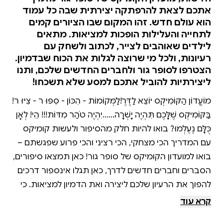
אתכם לצאת להרפתקה יצירתית שבה כל עמוד
הוא עולם חדש. זהו המקום שבו הציורים קמים
לתחייה והעלילות הופכות למציאות. מתאים
לילדים שאוהבים לצייר, לכתוב ולשחק עם
רעיונות, ולכל מי שרוצה לגלות את הכוח שבדמיון.
הצטרפו לסופר גור ולחברים החדשים שלכם, ותנו
ליצירתיות להוביל אתכם למסע שלא תשכחו!
מוֹעֲדוֹן הַקּוֹמִיקְס יוֹצֵא לַדֶּרֶךְ!לַמְּקוֹמוֹת - הִכּוֹן - סִפּוּ ר - צִיּוּ ר!
בַּקּוֹמִיקְס שֶׁלָּכֶם תִּהְיֶה יָשְׁרָה......יִהְיֶה טֹהַר מִדּוֹת!!! הֵי! לְאָן
כֻּלָּם נֶעֶלְמוּ? בואו להיות חלק מהסיפור ולעשות קומיקס
עם המדריך הכי מצחקי, הכי רציני והכי פרוע שפגשתם –
בואו למועדון הקומיקס של סופר גור! כאן תמצאו סיפורים,
הסברים וחברים חדשים לדרך, כאן תגלו אינספור דרכים
להפוך את הרעיון שלכם ליצירה ואת הדמיון למציאות. כי
במועדון הקומיקס של סופר גור כל סיפור הוא הרפתקה
קרא עוד
וכל ציור הוא הפתעה. הצצה לספר: