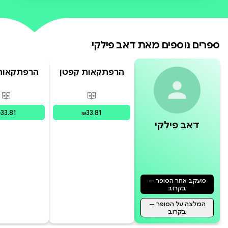
במועדון הקומיקס של סופר גור כל
סיפור הוא הרפתקה וכל ציור הוא
הפתעה. הצצה לספר:
ספרים נוספים מאת
דאב פילקי
הרפתקאות קפטן
הרפתקאות
תחתונים בצבע 10
תחתונים בצ
פורמטים זמינים
:
מודפס
פור
33.81
33.81
₪
₪
דאב פילקי
מעקב אחר הסופר —
בקרוב
המלצה על הסופר —
בקרוב