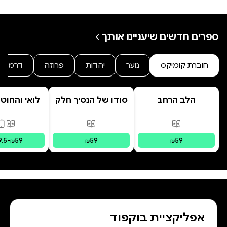
ספרים חדשים שיעניינו אותך
חוברת קומיקס
נוער
יהדות
פרוזה
דרמה
הלב הרחב
סודו של הנסיך חלק
לואי והחוט
ב' סוד הנסיך
- הרפתקת 
הנסתר
המרחפ
פורמטים זמינים
:
מודפס
פורמטים זמינים
:
מודפס
פורמ
9.5
-
59
59
59
₪
₪
₪
אפליקציית בוקפוד