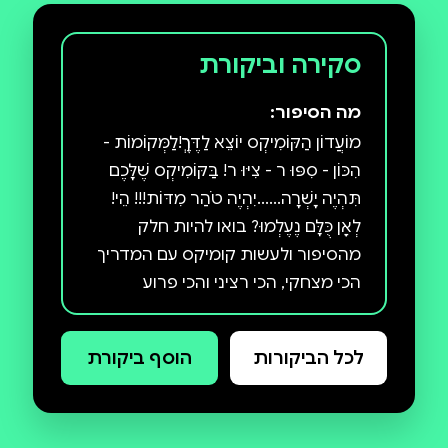
סקירה וביקורת
מה הסיפור:
מוֹעֲדוֹן הַקּוֹמִיקְס יוֹצֵא לַדֶּרֶךְ!לַמְּקוֹמוֹת -
הִכּוֹן - סִפּוּ ר - צִיּוּ ר! בַּקּוֹמִיקְס שֶׁלָּכֶם
תִּהְיֶה יָשְׁרָה......יִהְיֶה טֹהַר מִדּוֹת!!! הֵי!
לְאָן כֻּלָּם נֶעֶלְמוּ? בואו להיות חלק
מהסיפור ולעשות קומיקס עם המדריך
הכי מצחקי, הכי רציני והכי פרוע
שפגשתם – בואו למועדון הקומיקס של
סופר גור! כאן תמצאו סיפורים,
לכל הביקורות
הוסף ביקורת
הסברים וחברים חדשים לדרך, כאן
תגלו אינספור דרכים להפוך את הרעיון
שלכם ליצירה ואת הדמיון למציאות. כי