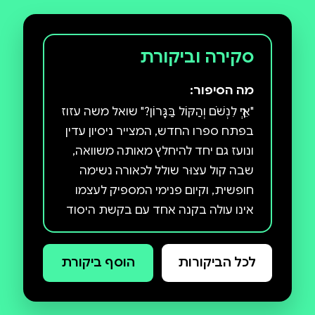
סקירה וביקורת
מה הסיפור:
"אֵיךְ לִנְשֹׁם וְהַקּוֹל בַּגָּרוֹן?" שואל משה עזוז
בפתח ספרו החדש, המצייר ניסיון עדין
ונועז גם יחד להיחלץ מאותה משוואה,
שבה קול עצוּר שולל לכאורה נשימה
חופשית, וקיום פנימי המספיק לעצמו
אינו עולה בקנה אחד עם בקשת היסוד
של המשורר – למצוא מוצא אל העולם.
בפתח הספר עומד "מחזור ליום חול",
לכל הביקורות
הוסף ביקורת
רצף שירים אישי ואינטימי, העוסק
בהורוּת ובזוגיוּת, בבדידות, בצורך
ביצירה ובהכרה, בקיום שנסדק