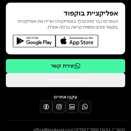
שאינה חותרת לאין-אונים דווקא, כי אם
אפליקציית בוקפוד
למאבק המוליד יופי ואמת. מוצא אל
הספרים כבר מחכים לך באפליקציה! הורידו את אפליקציית
העולם הוא ספר שיריו השני של משה ע
בוקפוד ותהנו מחווית קריאה ברמה אחרת.
יצירת קשר
הרשמה לניוזלטר
עקבו אחרינו
שטנר 7, גבעת שאול ירושלים |
office@bookpod.co.il