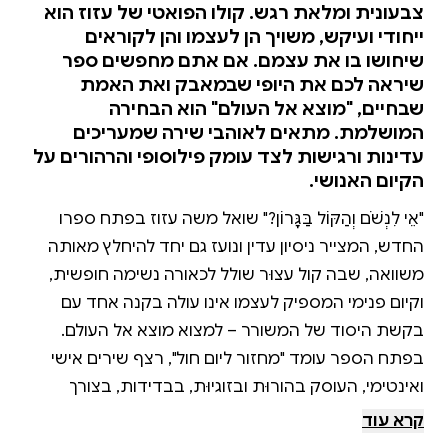
צבעונית ומלאת רגש. קולו הפואטי של עזוז הוא
ייחודי ועיקש, משויך הן לעצמו והן לקוראים
שיחושו בו את עצמם. אם אתם מחפשים ספר
שיראה לכם את היופי שבמאבק ואת האמת
שבחיים, "מוצא אל העולם" הוא הבחירה
המושלמת. מתאים לאוהבי שירה שמעריכים
עדינות ורגישות לצד עומק פילוסופי והרהורים על
הקיום האנושי.
"אֵיךְ לִנְשֹׁם וְהַקּוֹל בַּגָּרוֹן?" שואל משה עזוז בפתח ספרו
החדש, המצייר ניסיון עדין ונועז גם יחד להיחלץ מאותה
משוואה, שבה קול עצוּר שולל לכאורה נשימה חופשית,
וקיום פנימי המספיק לעצמו אינו עולה בקנה אחד עם
בקשת היסוד של המשורר – למצוא מוצא אל העולם.
בפתח הספר עומד "מחזור ליום חול", רצף שירים אישי
ואינטימי, העוסק בהורוּת ובזוגיוּת, בבדידות, בצורך
ביצירה ובהכרה, בקיום שנסדק ומתאחה לסירוגין. אלא
קרא עוד
שמהלך מעניין מוליך את שערי הספר הבאים מן הלשון