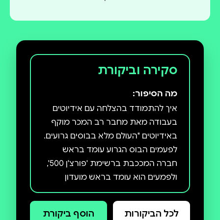
סקירה וביקורת
מה הסיפור:
איך להתמודד בהצלחה עם אידיוטים
בעבודה מאת מחבר רב המכר מוקף
באידיוטים "העולם מלא בבוסים גרועים.
לפעמים הבוס הגרוע עומד בראש
חברה המככבת ברשימת 'פורצ'ן 500',
ולפמעים הוא עומד בראש מועדון
ספורט מקומי. אבל בסופו של דבר הם
מצויים בכל סוגי הארגונים ובכל רמה
לכל הביקורות
הוסף ביקורת
בהם. ולמי שתוהים מדוע הבוסים שלהם