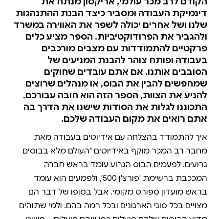
הקודם לרב מכר עולמי, אריקסון מנתח את
דינמיקת העבודה ומסביר כיצד הבנת ההתנהגות
שלנו ושל אחרים יכולה לשפר את האווירה במשרד
ולהגביר את הפרודוקטיביות. הספר מציע כלים
פרקטיים להתמודדות עם מצבים מורכבים
בעבודה ופותח צוהר להבנת המניעים של
הסובבים אותנו. אם אתם עובדים שחוקים
שמחפשים להבין את הבוס, או מנהלים שרוצים
להניע את הצוות, הספר הזה הוא חובה עבורכם.
התכוננו לגלות את הסודות שישנו את הדרך בה
אתם רואים את מקום העבודה שלכם.
איך להתמודד בהצלחה עם אידיוטים בעבודה מאת
מחבר רב המכר מוקף באידיוטים "העולם מלא בבוסים
גרועים. לפעמים הבוס הגרוע עומד בראש חברה
המככבת ברשימת 'פורצ'ן 500', ולפמעים הוא עומד
בראש מועדון ספורט מקומי. אבל בסופו של דבר הם
מצויים בכל סוגי הארגונים ובכל רמה בהם. ולמי שתוהים