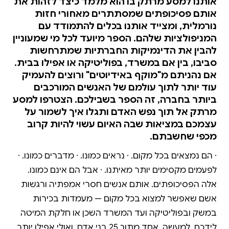
אותנו למסע מרתק בו הוא מלמד כיצד לזהות את
אותם פסיכופתים שמסתתרים מאחורי חזות
נורמלית, ומצייד אותנו בכלים להתמודד עם
המניפולציות שלהם. הספר מיועד לכל מי שמעוניין
להבין את הדינמיקות החברתיות שמתרחשות
סביבו, בין אם במשרד, בפוליטיקה או אפילו בבית.
אם נהניתם מ"מוקף באידיוטים" ורוצים להעמיק
עוד יותר לתוך עולמם של האנשים המורכבים
ביותר בחברה, זה הספר בשבילכם. הצטרפו למסע
מרתק אל תוך נפש האדם ותגלו איך לשמור על
עצמכם במציאות שבה האיום עשוי להיות קרוב
מכפי שחשבתם.
⋅ הם נמצאים בכל מקום. ⋅ נראים כמונו. ⋅ מדברים כמונו. ⋅
לפעמים מקסימים יותר מאיתנו. ⋅ אבל הם אינם כמונו.
אלה הפסיכופתים. אותם אנשים חסרי אמפתיה ורגשות
אשם שאפשר למצוא בכל מקום — מעמדות בכירות
במשק ובפוליטיקה ועד המשרד השכן או חלקת המיטה
לידכם. למעשה, אחד מתוך 25 בני אדם, ואולי אפילו יותר,