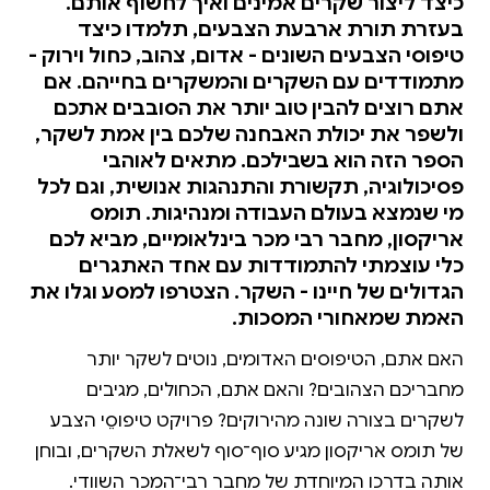
כיצד ליצור שקרים אמינים ואיך לחשוף אותם.
בעזרת תורת ארבעת הצבעים, תלמדו כיצד
טיפוסי הצבעים השונים - אדום, צהוב, כחול וירוק -
מתמודדים עם השקרים והמשקרים בחייהם. אם
אתם רוצים להבין טוב יותר את הסובבים אתכם
ולשפר את יכולת האבחנה שלכם בין אמת לשקר,
הספר הזה הוא בשבילכם. מתאים לאוהבי
פסיכולוגיה, תקשורת והתנהגות אנושית, וגם לכל
מי שנמצא בעולם העבודה ומנהיגות. תומס
אריקסון, מחבר רבי מכר בינלאומיים, מביא לכם
כלי עוצמתי להתמודדות עם אחד האתגרים
הגדולים של חיינו - השקר. הצטרפו למסע וגלו את
האמת שמאחורי המסכות.
האם אתם, הטיפוסים האדומים, נוטים לשקר יותר
מחבריכם הצהובים? והאם אתם, הכחולים, מגיבים
לשקרים בצורה שונה מהירוקים? פרויקט טיפוסֵי הצבע
של תומס אריקסון מגיע סוף־סוף לשאלת השקרים, ובוחן
אותה בדרכו המיוחדת של מחבר רבי־המכר השוודי.