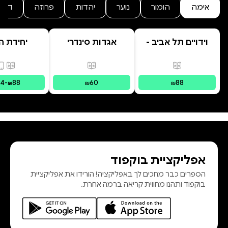
אימה
הומור
נוער
יהדות
פרוזה
דרמ
וידויים תל אביב -
אגדות סינדרי
יחידת ה
TLV Confessions
בראשית
פורמטים זמינים
:
מודפס
פורמטים זמינים
:
מודפס
פורמ
34
-
88
60
88
₪
₪
₪
אפליקציית בוקפוד
הספרים כבר מחכים לך באפליקציה! הורידו את אפליקציית
בוקפוד ותהנו מחווית קריאה ברמה אחרת.