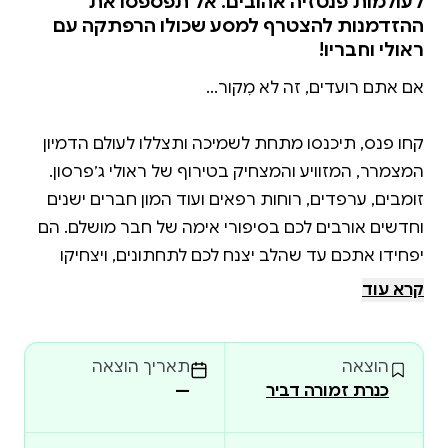
לעולמות פנטזיה אהובים. אל תפספסו את
ההזדמנות להצטרף למסע שכולו הרפתקה עם
ראולי וחבריו!
קחו פנס, תיכנסו מתחת לשמיכה ותצללו לעולם הדמיון
המצמרר, המזוויע והמצחיק בטירוף של ראולי ג׳פרסון.
זומבים, ערפדים, רוחות רפאים ועוד המון חברים ישנים
וחדשים אורבים לכם בסיפורי אימה של חבר מושלם. הם
יפחידו אתכם עד שהלב יצנח לכם לתחתונים, ויצחיקו
אתכם עד שתכאב לכם הבטן. ואם לא תירדמו בלילה
קרא עוד
הוצאה
תאריך הוצאה
כנרת זמורה דביר
—
גלו איך נראים החיים מנקודת מבטו של ראולי ג'פרסון