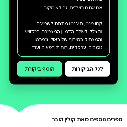
קחו פנס, תיכנסו מתחת לשמיכה
ותצללו לעולם הדמיון המצמרר, המזוויע
והמצחיק בטירוף של ראולי ג׳פרסון.
זומבים, ערפדים, רוחות רפאים ועוד
המון חברים ישנים וחדשים אורבים לכם
בסיפורי אימה של חבר מושלם. הם
לכל הביקורות
הוסף ביקורת
יפחידו אתכם עד שהלב יצנח לכם
לתחתונים, ויצחיקו אתכם עד שתכאב
לכם הבטן. ואם לא תירדמו בלילה בגלל
ספרים נוספים מאת
קולין הובר
גלו איך נראים החיים מנקודת מבטו של