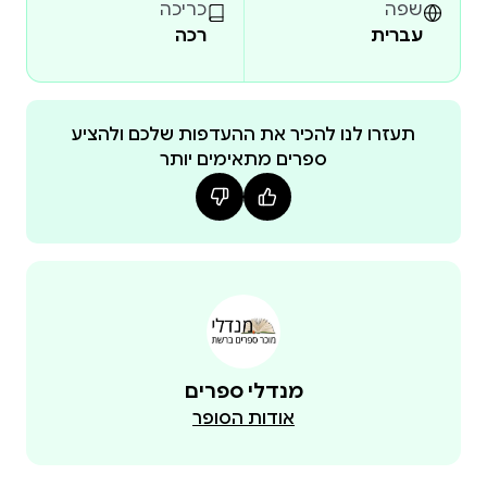
שפה
כריכה
תכירו את רולנד האמיץ וידידו גארג הברברי ותצטרפו
עברית
רכה
אליהם למסע רצוף סכנות. הם יפגשו טרולים, אלפים
תעזרו לנו להכיר את ההעדפות שלכם ולהציע
ספרים מתאימים יותר
הצצה לספר:
מנדלי ספרים
אודות הסופר