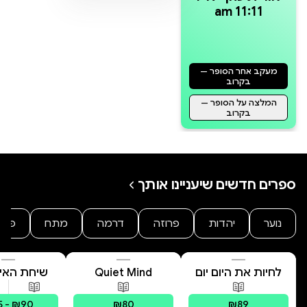
עמודים
am 11:11
Transform
&Shine
מעקב אחר הסופר —
בקרוב
המלצה על הסופר —
בקרוב
ספרים חדשים שיעניינו אותך
נוער
יהדות
פרוזה
דרמה
מתח
פנט
לחיות את היום יום
Quiet Mind
שיחת האיב
המשפחה הפנ
פורמטים זמינים
:
מודפס
פורמטים זמינים
:
מודפס
פורמטים 
מסע לריפוי
 - ₪90
₪80
₪89