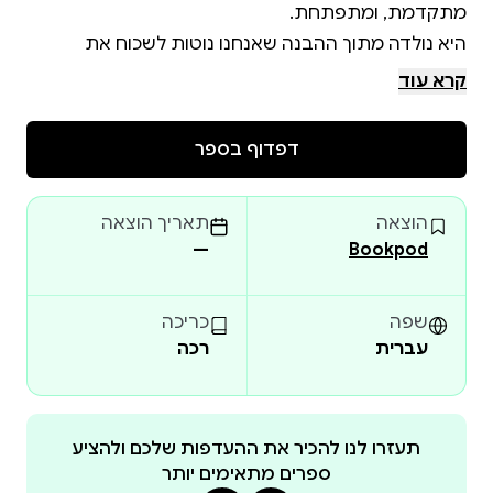
היא נולדה מתוך ההבנה שאנחנו נוטות לשכוח את
ההישגים שלנו ולהתמקד במה שלא עבד. דווקא ברגעים
קרא עוד
של קושי, קריאה מחודשת בדפי ההצלחות שלך תחזיר
דפדוף בספר
כל הצלחה – אפילו בחירה מודעת להגיב אחרת, או צעד
קטן לכיוון מטרה – היא אבן דרך ראויה לחגיגה
הוצאה
תאריך הוצאה
—
Bookpod
שפה
כריכה
עברית
רכה
תעזרו לנו להכיר את ההעדפות שלכם ולהציע
ספרים מתאימים יותר