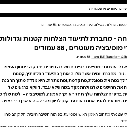
חיפוש AI
דת ויהדות
תפילה
 קטנות וגדולות
חגים ומועדים
תלמוד
קבלה
ית,חיזוק הביטחון העצמי
ותך בתיעוד הצלחותיך,קטנות
. היא נולדה מתוך ההבנה
בד. דווקא ברגעים של