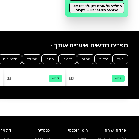
מחברת הצלחה - מחברת לתיעוד הצלחות קטנות וגדולות בשילוב היגדי מוטיבציה מעוטרים , 88 עמודים
אורית כהן -לוי I am 11:11 Transform &Shine