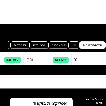
ההבנה שאנחנו נוטות לשכוח את
ההישגים שלנו ולהתמקד במה
שלא עבד. דווקא ברגעים של קושי,
הוסף ביקורת
קריאה מחודשת בדפי ההצלחות
שלך תחזיר אותך לאמונה,
לכל הביקורות
למוטיבציה – ולכוח שלך כל הצלחה
– אפילו בחירה מודעת להגיב
אחרת, או צעד קטן לכיוון מטרה –
היא אבן דרך ראויה לחגיגה