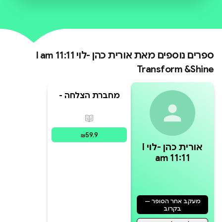
ספרים נוספים מאת
אורית כהן -לוי I am 11:11
Transform &Shine
מחברת הצלחה -
מחברת לתיעוד
הצלחות קטנות
פורמטים זמינים
:
מודפס
וגדולות בשילוב
היגדי מוטיבציה
59.9
₪
מעוטרים , 88
אורית כהן -לוי I
עמודים
am 11:11
Transform
&Shine
מעקב אחר הסופר —
בקרוב