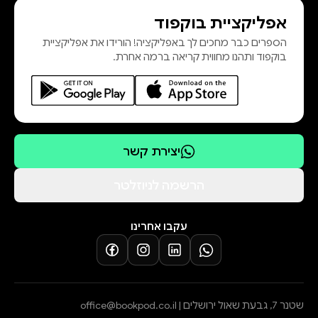
אפליקציית בוקפוד
הספרים כבר מחכים לך באפליקציה! הורידו את אפליקציית
בוקפוד ותהנו מחווית קריאה ברמה אחרת.
יצירת קשר
הרשמה לניוזלטר
עקבו אחרינו
שטנר 7, גבעת שאול ירושלים |
office@bookpod.co.il