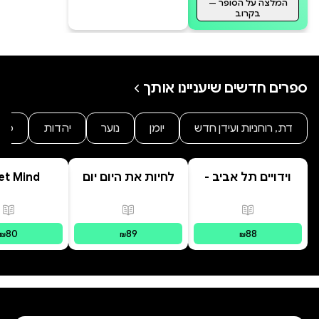
המלצה על הסופר —
בקרוב
ספרים חדשים שיעניינו אותך
דת, רוחניות ועידן חדש
יומן
נוער
יהדות
פרו
וידויים תל אביב -
לחיות את היום יום
et Mind
TLV Confessions
פורמטים זמינים
:
מודפס
פורמטים זמינים
:
מודפס
פור
80
89
88
₪
₪
₪