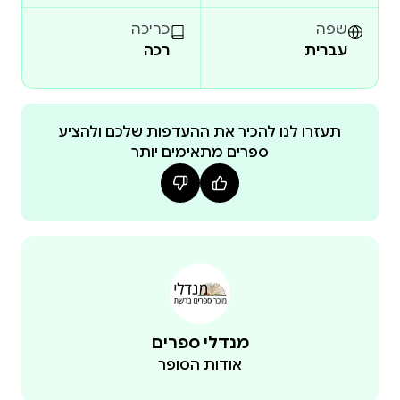
שפה
כריכה
עברית
רכה
תעזרו לנו להכיר את ההעדפות שלכם ולהציע
אבל לא קל להיות רעה, אפילו אחרי שכתבת מדריך
ספרים מתאימים יותר
מפורט, שמנחה אותך בדיוק כיצד לעשות זאת. קלואי
רדפורד "רד" מורגן הוא שיפוצניק מקועקע עם אופנוע
ויותר סקס-אפיל מעשרת-אלפים חתיכים הוליוודיים. הוא
גם אמן, שמצייר בלילות ומסתיר את יצירותיו בימים,
קלואי יודעת את הפרט המסויים הזה, מפני שהיא מציצה
מנדלי ספרים
אודות הסופר
כשהיא מגייסת את רד למשימתה להפוך למורדת, היא