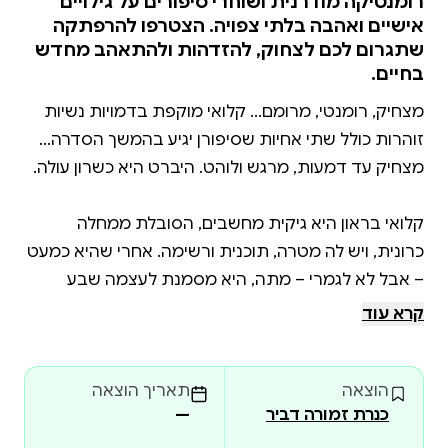
רומנטיקה מודרנית ושוחרי סיפורים על גילויים
אישיים ואהבה בלתי צפויה. הצטרפו להרפתקה
שתגרום לכם לצחוק, להזדהות ולהתאהב מחדש
בחיים.
מצחיק, רומנטי, מרומם... קלואי מוקפת בדמויות נשיות
זוהרות כולל שתי אחיות שסיפורן יגיע בהמשך הסדרה...
קלואי בראון היא גיקית מחשבים, הסובלת ממחלה
כרונית, ויש לה מטרה, תוכנית ורשימה. אחרי שהיא כמעט
– אבל לא לגמרי – מתה, היא מסמנת לעצמה שבע
משימות לבצע, שיעזרו לה "לצאת לחיים״. את הראשונה
קרא עוד
היא משלימה, כשהיא סוף סוף יוצאת מבית האחוזה
הוצאה
תאריך הוצאה
כנרת זמורה דביר
—