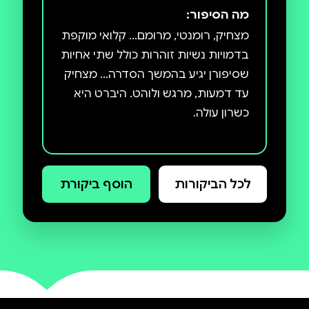
מה הסיפור:
מצחיק, רומנטי, מרומם... קלואי מוקפת
בדמויות נשיות זוהרות כולל שתי אחיות
שסיפורן יגיע בהמשך הסדרה... מצחיק
עד דמעות, מרגש ולוהט. היברט היא
קלואי בראון היא גיקית מחשבים,
הסובלת ממחלה כרונית, ויש לה מטרה,
לכל הביקורות
הוסף ביקורת
תוכנית ורשימה. אחרי שהיא כמעט –
אבל לא לגמרי – מתה, היא מסמנת
לעצמה שבע משימות לבצע, שיעזרו לה
"לצאת לחיים״. את הראשונה היא
משלימה, כשהיא סוף סוף יוצאת מבית
האחוזה המפואר של משפחתה.