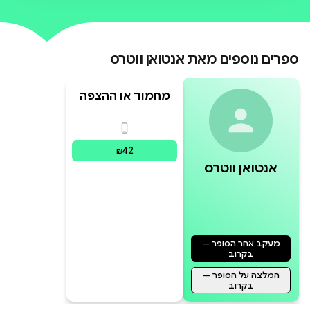
חי, ושהוצף. הוא פונה בגעגועים אל
אשתו האהובה ונזכר בעבודתו כמורה
ספרים נוספים מאת
אנטואן ווטרס
ללשון, במשפחה שהקים, בשלוש שנות
המאסר שריצ
מחמוד או ההצפה
פורמטים זמינים
:
דיגיטלי
42
₪
אנטואן ווטרס
מעקב אחר הסופר —
בקרוב
המלצה על הסופר —
בקרוב