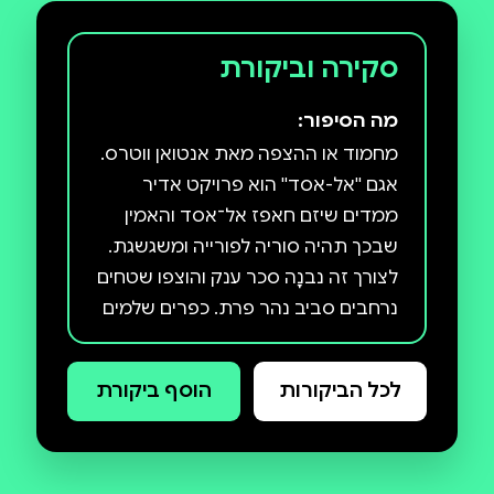
סקירה וביקורת
מה הסיפור:
מחמוד או ההצפה מאת אנטואן ווטרס.
אגם ''אל-אסד'' הוא פרויקט אדיר
ממדים שיזם חאפז אל־אסד והאמין
שבכך תהיה סוריה לפורייה ומשגשגת.
לצורך זה נבנָה סכר ענק והוצפו שטחים
נרחבים סביב נהר פרת. כפרים שלמים
נעלמו ואוצרות ארכיאולוגיים רבים
אבדו. מחמוד, משורר סורי קשיש
לכל הביקורות
הוסף ביקורת
וגלמוד, חי לבדו בבקתה על שפת אגם
''אל־אסד''. יום-יום הוא שט בסירת עץ
על האגם וצולל במימיו, כמו כדי להציל
את זיכרונותיו ששקעו בו עם הכפר שבו