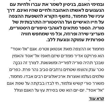
ובמימי האגם, בניסיון לשמר את עברו ולחיות עם
הגעגועים לאשתו האהובה ולחיים שהיו ואינם. דרך
עיניו של מחמוד, נחשף הקורא להשפעת ההצפה
על חייו האישיים ועל ההיסטוריה התרבותית של
סוריה. הספר מתאים לאוהבי סיפורים היסטוריים,
מעריצי שירה ופרוזה, וכל מי שמחפש חוויה
ספרותית עמוקה ונוגעת ללב.
מחמוד או ההצפה מאת אנטואן ווטרס. אגם ''אל-אסד''
הוא פרויקט אדיר ממדים שיזם חאפז אל־אסד והאמין
שבכך תהיה סוריה לפורייה ומשגשגת. לצורך זה נבנָה
סכר ענק והוצפו שטחים נרחבים סביב נהר פרת. כפרים
שלמים נעלמו ואוצרות ארכיאולוגיים רבים אבדו. מחמוד,
משורר סורי קשיש וגלמוד, חי לבדו בבקתה על שפת אגם
''אל־אסד''. יום-יום הוא שט בסירת עץ על האגם וצולל
במימיו, כמו כדי להציל את זיכרונותיו ששקעו בו עם הכפר
קרא עוד
שבו חי, ושהוצף. הוא פונה בגעגועים אל אשתו האהובה