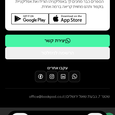
הספרים כבר מחכים לך באפליקציה! הורידו את אפליקציית
בוקפוד ותהנו מחווית קריאה ברמה אחרת.
יצירת קשר
הרשמה לניוזלטר
עקבו אחרינו
שטנר 7, גבעת שאול ירושלים |
office@bookpod.co.il