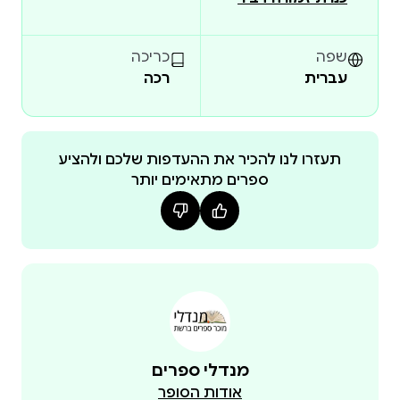
לִלְמֹד וְלַחְקֹר — מְגַלֶּה דְּבָרִים נִפְלָאִים! אֶת הַסִּפּורִּים
כָּתְבָה תָּמִי שֵׁם־טוֹב, כַּלּתַ פְּרַס בְּיאַלִ
שפה
כריכה
עברית
רכה
תעזרו לנו להכיר את ההעדפות שלכם ולהציע
ספרים מתאימים יותר
מנדלי ספרים
אודות הסופר