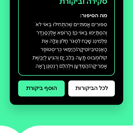
סקירה וביקורת
מה הסיפור:
סִפּוּרִים אֲמִתִּיִּים שֶׁהִתְחִילוּ בְּאוֹי לאֹ
וְהִסְתַּיְּמוּ בְּאוֹי כֵּן! הָרוֹפֵא אָלֶכְּסַנְדֶּר
פְלֵמִינְג שָׁכַח לִסְגֹּר חַלּוֹן וְגִלָּה אֶת
הָאַנְטִיבִּיּוֹטִיקָה!הַיַּמַּאי כְּרִיסְטוֹפֶר
קוֹלוֹמְבּוּס תָּעָה בְּלֵב יָם וְהִגִּיעַ לְיַבֶּשֶׁת
אָמֵרִיקָה!הַמַּדְּעָן וִילְהֵלְם רֶנְטְגֶן רָאָה
נִצְנוּץ בָּאֲפֵלָה וְהֵבִיא לִפְרִיצַת דֶּרֶךְ
בִּרְפוּאָה!תַּגְלִיּוֹת רַבּוֹת בְּמַהֲלַךְ
לכל הביקורות
הוסף ביקורת
הַהִיסְטוֹרְיָה נוֹלְדוּ בְּטָעוּת וְשִׁנּוּ אֶת
הָעוֹלָם שֶׁלָּנוּ. בַּסִּפּוִּרים הָאֲמִתִִּיּים
שֶׁבַּסֵּפֶר תּוּכְלוּ לָצֵאת לְמַסָּע מְרַתֵּק
מִטָּעוּיוֹת לְתַגְלִיּוֹת וְלִלְמֹד אֵיךְ צִנְצֶנֶת
שְׁבוּרָה הִצִּילָה מִילְיוֹנֵי אֲנָשִׁים מִתְּאוּנוֹת,
אֵיךְ חֹמֶר נִקּוּי יָשָׁן הָפַךְ לְאַחַד הַמִּשְׂחָקִים