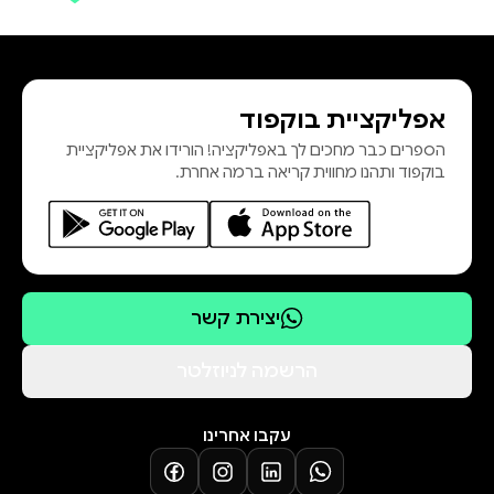
שֶׁיְּלָדִים הֲכִי אוֹהֲבִים, וְאֵיךְ חֲטִיף מְקֻלְקָל
הוֹבִיל לְהַמְצָאַת הַתַּנּוּר הַמָּהִיר בָּעוֹלָם.
כִּי מִי שֶׁרוֹאֶה בְּטָעוּת הִזְדַּמְּנוּת —
אפליקציית בוקפוד
לְהִתְבּוֹנֵן, לִלְמֹד וְלַחְקֹר — מְגַלֶּה דְּבָרִים
הספרים כבר מחכים לך באפליקציה! הורידו את אפליקציית
נִפְלָאִים! אֶת הַסִּפּורִּים כָּתְבָה תָּמִי
בוקפוד ותהנו מחווית קריאה ברמה אחרת.
שֵׁם־טוֹב, כַּלּתַ פְּרַס בְּיאַלִ
יצירת קשר
הרשמה לניוזלטר
עקבו אחרינו