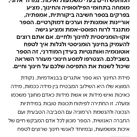
המחפש חיים בעלי משמעות ואיכות. נמרוד אלוני,
מומחה בתחומי הפילוסופיה והחינוך, מציע
בפרקים בספר חשיבה ביקורתית, אמפתיה,
אוריינות אומנותית וערכים דמוקרטיים. הספר
מתנגד לרוח הפוסט-אמת ומציע גישה
אקו-הומניסטית לחינוך ולחיים. אם אתם רוצים
להעמיק בחינוך הומניסטי ולגלות איך לטפח
אוטונומיה ואותנטיות בעידן המודרני, זה הספר
בשבילכם. הצטרפו למסע חינוכי מעורר השראה
שיכול לשנות את התפיסה שלכם על חינוך וחיים.
מידת החינוך הוא ספר אתגרים בבנאדמיות. נקודת
המוצא שלו היא השילוב המבטיח בין מידה ככמות, מידה
כאיכות ואיש מידות או אשת מידות כאדם מחונך משכמו
ומעלה. זו החתירה לפיתוח תכונות טובות במידתיות
הנכונה ולהגשמת הרמוניה עם הסביבה הטבעית ועם
החברה האנושית. הספר מכוון לכל אדם המבקש חיים של
איכות ומשמעות, ובמיוחד לאנשי חינוך שרוצים לטפח