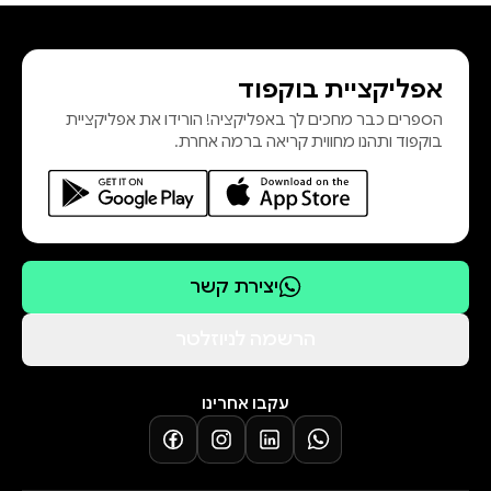
בהובלת רשת הארגונים לקידום חיים
משותפים והזדמנות חינוכית הוגנת
אפליקציית בוקפוד
לילדי הפליטים. פרסומיו כוללים עשרה
הספרים כבר מחכים לך באפליקציה! הורידו את אפליקציית
ספרים ומאמרים רבים בתחום החינוך
בוקפוד ותהנו מחווית קריאה ברמה אחרת.
ההומניסטי, הפדגוגיה האקטיביסטית
והקיימות האקו-הומניסטית. על
תרומתו לחקר החינוך ועל יוזמותיו
החברתיות ז
יצירת קשר
הרשמה לניוזלטר
עקבו אחרינו