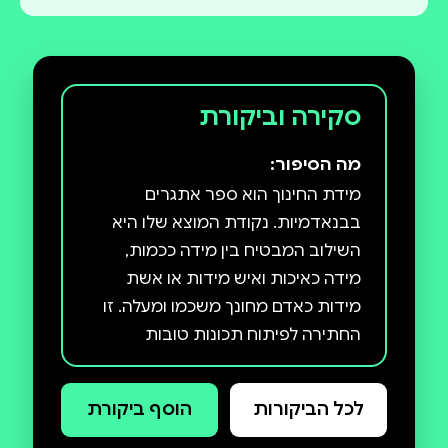
סקירה וביקורת
מה הסיפור:
מידת החינוך הוא ספר אתגרים
בבנאדמיות. נקודת המוצא שלו היא
השילוב המבטיח בין מידה ככמות,
מידה כאיכות ואיש מידות או אשת
מידות כאדם מחונך משכמו ומעלה. זו
החתירה לפיתוח תכונות טובות
במידתיות הנכונה ולהגשמת הרמוניה
עם הסביבה הטבעית ועם החברה
לכל הביקורות
הוסף ביקורת
האנושית. הספר מכוון לכל אדם
המבקש חיים של איכות ומשמעות,