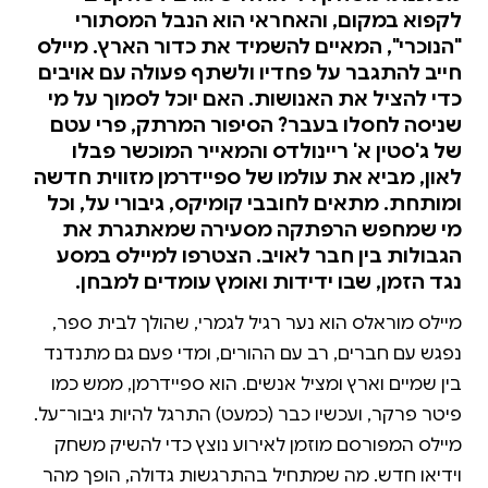
לקפוא במקום, והאחראי הוא הנבל המסתורי
"הנוכרי", המאיים להשמיד את כדור הארץ. מיילס
חייב להתגבר על פחדיו ולשתף פעולה עם אויבים
כדי להציל את האנושות. האם יוכל לסמוך על מי
שניסה לחסלו בעבר? הסיפור המרתק, פרי עטם
של ג'סטין א' ריינולדס והמאייר המוכשר פבלו
לאון, מביא את עולמו של ספיידרמן מזווית חדשה
ומותחת. מתאים לחובבי קומיקס, גיבורי על, וכל
מי שמחפש הרפתקה מסעירה שמאתגרת את
הגבולות בין חבר לאויב. הצטרפו למיילס במסע
נגד הזמן, שבו ידידות ואומץ עומדים למבחן.
מיילס מוראלס הוא נער רגיל לגמרי, שהולך לבית ספר,
נפגש עם חברים, רב עם ההורים, ומדי פעם גם מתנדנד
בין שמיים וארץ ומציל אנשים. הוא ספיידרמן, ממש כמו
פיטר פרקר, ועכשיו כבר (כמעט) התרגל להיות גיבור־על.
מיילס המפורסם מוזמן לאירוע נוצץ כדי להשיק משחק
וידיאו חדש. מה שמתחיל בהתרגשות גדולה, הופך מהר