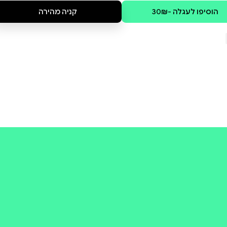
הכול כאן שרוי בתוהו ובוהו: ראה
יכות האלה שאינן לא עגולות, לא
גרים המחודדים שבולטים מכל
קולי
קניה מהירה