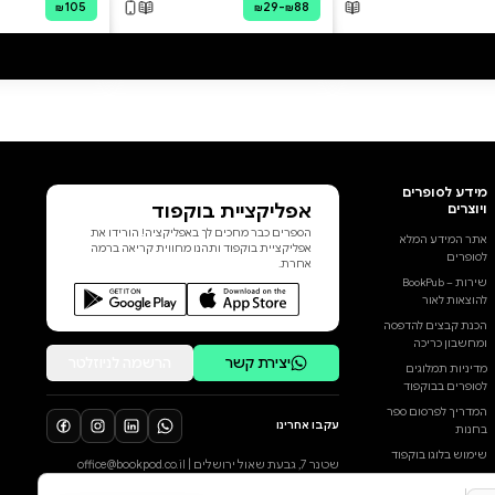
לכל הביקורות
(1778-1694), מעמודי התווך של
תקופת הנאורות וממבשרי
המהפכה הצרפתית, היה ידוע
בזמנו כמשורר, מחזאי, הוגה
ופולמוסן. כיום אנו קוראים בעיקר
את הפרוזה הפילוסופית שלו. ככה
זה נפתח: הכדור הזה בנוי כל כך
רע, הכול עקום, צורתו כל כך
מגוחכת בעיני! נדמה שהכול כאן
שרוי בתוהו ובוהו: ראה את הפלגים
הקטנים האלה – אף אחד מהם אינו
זורם בקו ישר; ראה את הבריכות
האלה שאינן לא עגולות, לא
מרובעות, לא אליפטיות, ולא בעלות
כל צורה סדורה אחרת; ראה את