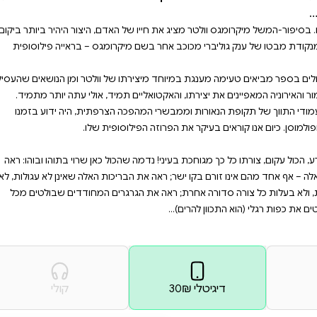
הצרפתית,היה ידוע בזמנו
וזה הפילוסופית שלו. ככה זה
כת בעיני! נדמה שהכול כאן
ם אינו זורם בקו ישר; ראה
ת,ולא בעלות כל צורה סדורה
 הזה ושורטים את כפות רגלי
אדם, היצור היהיר ביותר ביקום,
יקרומגס – בראייה פילוסופית
 של וולטר ומן הנושאים שהעסיקו
המהפכה הצרפתית, היה ידוע בזמנו