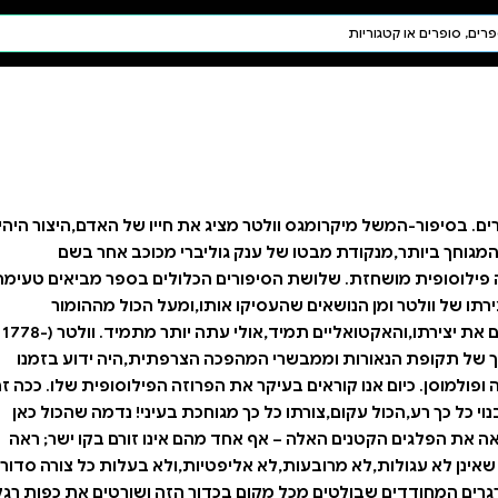
חיפוש AI
דת ויהדות
תפילה
חגים ומועדים
תלמוד
קבלה
 חייו של האדם,היצור היהיר
ברי מכוכב אחר בשם
כלולים בספר מביאים טעימה
,ומעל הכול מההומור
והאירוניה המאפיינים את יצירתו,והאקטואליים תמיד,אולי עתה יותר מתמיד. וולטר (1778-