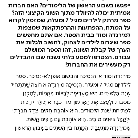
ייפגשו בשבוע הראשון של הלימודים? האם חברות
אמיתית יכולה להיוולד מתוך השוני הקיצוני הזה?
ספר מרתק לילדים מגיל 7 ומעלה, שמזמין לקרוא
על המתח, ההפתעות וההרפתקאות שמצפות
למירנדה ומוד בבית הספר. אם אתם מחפשים
ספר שיגרום לילדים לצחוק, לחשוב ולגלות את
הערך של קבלת השונה, זהו הספר המושלם
עבורם. הצטרפו למסע בלתי נשכח שבו ההבדלים
רק מעשירים את החברות!
מירנדה ומוד או הנסיכה והבשום אופן לא-נסיכה. ספר
לילדיןם מגיל 7 ומעלה. הַנְּסִיכָה מִירַנְדָה לֹא רוֹצָה שֶׁתַּתְחִיל
שְׁנַת הַלִּמּוּדִים. הִיא מַעֲדִיפָה לְבַלּוֹת בִּקְנִיּוֹת, לְתַכְנֵן
מְסִבּוֹת וּלְעַצֵּב אֶת הָאַרְמוֹן. מוֹד כְּבָר לֹא יְכוֹלָה לְחַכּוֹת
לִפְתִיחַת שְׁנַת הַלִּמּוּדִים. הִיא אוֹהֶבֶת חֻקִּים, צֶדֶק חֶבְרָתִי
וּלְקַבֵּל צִיּוּנִים טוֹבִים. הִיא אוֹהֶבֶת גַּם בֵּיצִים קָשׁוֹת,
שֶׁמִּירַנְדָה מְתַעֶבֶת. הַמֶּתַח בֵּין הַשְּׁתַּיִם בַּשָּׁבוּעַ הָרִאשׁוֹן
לַלִּמּוּדִים מַגִּיע