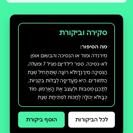
סקירה וביקורת
מה הסיפור:
מירנדה ומוד או הנסיכה והבשום אופן
לא-נסיכה. ספר לילדיןם מגיל 7 ומעלה.
הַנְּסִיכָה מִירַנְדָה לֹא רוֹצָה שֶׁתַּתְחִיל שְׁנַת
הַלִּמּוּדִים. הִיא מַעֲדִיפָה לְבַלּוֹת בִּקְנִיּוֹת,
לְתַכְנֵן מְסִבּוֹת וּלְעַצֵּב אֶת הָאַרְמוֹן. מוֹד
כְּבָר לֹא יְכוֹלָה לְחַכּוֹת לִפְתִיחַת שְׁנַת
הַלִּמּוּדִים. הִיא אוֹהֶבֶת חֻקִּים, צֶדֶק
חֶבְרָתִי וּלְקַבֵּל צִיּוּנִים טוֹבִים. הִיא
לכל הביקורות
הוסף ביקורת
אוֹהֶבֶת גַּם בֵּיצִים קָשׁוֹת, שֶׁמִּירַנְדָה
מְתַעֶבֶת. הַמֶּתַח בֵּין הַשְּׁתַּיִם בַּשָּׁבוּעַ