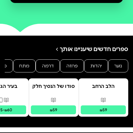
הָרִאשׁוֹן לַלִּמּוּדִים מַגִּיע
ספרים חדשים שיעניינו אותך
נוער
יהדות
פרוזה
דרמה
מתח
פנט
הלב הרחב
סודו של הנסיך חלק
בעיר הג
ב' סוד הנסיך
הנסתר
פורמטים זמינים
:
מודפס
פורמטים זמינים
:
מודפס
פורמ
25
-
60
59
59
₪
₪
₪