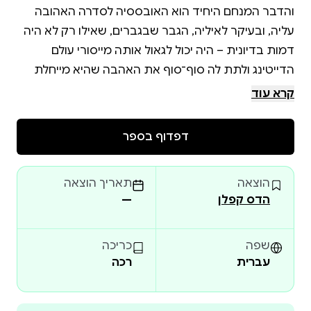
והדבר המנחם היחיד הוא האובססיה לסדרה האהובה
עליה, ובעיקר לאיליה, הגבר שבגברים, שאילו רק לא היה
דמות בדיונית – היה יכול לגאול אותה מייסורי עולם
הדייטינג ולתת לה סוף־סוף את האהבה שהיא מייחלת
קרא עוד
לילי מחפשת מישהו כמו איליה ואף אחד לא מתקרב לזה.
דפדוף בספר
אחרי עוד אכזבה מעולם הדייטים היא מוצאת את עצמה
על המדרכה, בשפל חדש. וברגע הזה, כשנדמה שאין לאן
הוצאה
תאריך הוצאה
הדס קפלן
—
מישהו כמו איליה היא נובלה על פנטזיות רומנטיות, על
שפה
כריכה
עברית
רכה
הפער בינן ובין המציאות ועל מה שקורה כשמישהי
שמחפשת סיפור אחד – מוצאת את עצמה בתוך סיפור
אחר לגמרי.