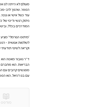
ות: מפגשים קרובים עם התמכרות','כשהגוף אומר 
מלי',שנכתב בשיתוף עם בנו דניאל,הוא הספר ה
זה נורמלי' היו שתי המילים המרגיעות ביותר בעולם הרפוא
, ספרו החדש והמדובר של ד״ר גאבור מאטה קורא תיגר ע
בהתבסס על 30 שנות מחקר, מאטה קובע כי התרבות המודרנית, 
 אותו. למרות אינספור פריצות דרך רפואיות שנרשמו במא
נים לזינוק במספר הסובלים ממחלות כרוניות, כאבים מת
 לנו אפשרות להיות יותר בריאים. מעשית, יותר ויותר מאית
רב-מכר מייד עם צאתו לאור, מציע פרשנות חדשה לתחלוא