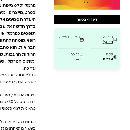
 אינספור פריצות דרך רפואיות שנרשמו במאה השנ
רונים לזינוק במספר הסובלים ממחלות כרוניות
ית,מעולם לא הייתה לנו אפשרות להיות יותר בריאי
ים ומדוכאים. הספר,שהפך לרב-מכר מייד עם צא
לכת וגדלה - מחלה אינה עוד כשל אישי או גנטי
 המקדשת אינדיבידואליזם,הישגיות,ניתוק רגשי וד
יאות שאינה נורמלית,תוצר ישיר של לחצים שהחיי
ם. 'מיתוס הנורמלי' מציע כלים להבנה מחודשת
ים אלא כשאיפה לשלמות אנושית - רגשית,פיזית 
ל עבר החלמה אישית וחברתית,וקריאה לשינוי ת
מלי אינו כזה,והגיע הזמן להגדיר אותו מחדש. ד״
 להתפתחות של ילדים,להתמכרויות ולהשפעות ש
א מחברם של כמה רבי-מכר שתורגמו לשלושים ש