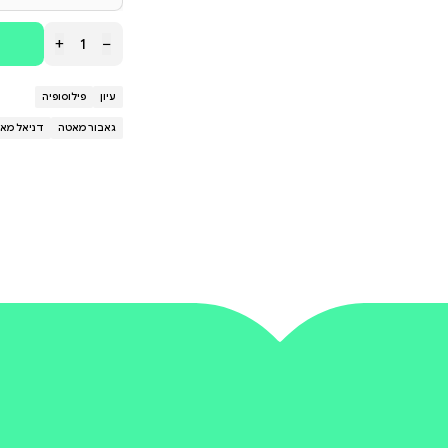
או גנטי, אלא תוצאה בלתי נמנעת של חיים בתרבות המקדש
כוי של כאב. זוהי תגובה נורמלית למציאות שאינה נורמלית
לי' מציע כלים להבנה מחודשת של הבריאות, לא כמצב של
 - רגשית, פיזית ונפשית. זוהי הזמנה לצעוד בדרך חדש
טה הוא רופא, מומחה להתפתחות של ילדים, להתמכרויות
 מחברם של כמה רבי-מכר שתורגמו לשלושים שפות, ביני
 עם התמכרות', 'כשהגוף אומר לא' ו'תודעות מפוזרות'. '
 הוא הספר השאפתני והבהול ביותר שכתב עד כה.