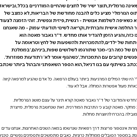
ים האחרונות,אנחנו עדים
,כאבים מתמשכים ותסמינים
ם. מעשית,יותר ויותר מאיתנו
תו לאור,מציע פרשנות חדשה
,אלא תוצאה בלתי נמנעת של
יכוי של כאב. זוהי תגובה
ם המודרניים בכלל,ובישראל
 של הבריאות,לא כמצב של
ונפשית. זוהי הזמנה לצעוד
ודעתי עמוק - מה שאנחנו
ר גאבור מאטה הוא
ל לחץ וטראומה על
פות,ביניהם,'בממלכת