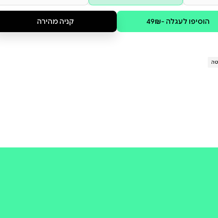
ת אינדיבידואליזם, הישגיות,
, תוצר ישיר של לחצים שהחיים
 היעדר תסמינים אלא כשאיפה
ה אל עבר החלמה אישית וחברתית,
 ולהשפעות של לחץ וטראומה על
הם, 'בממלכת הרוחות הרעבות:
מיתוס הנורמלי', שנכתב בשיתוף