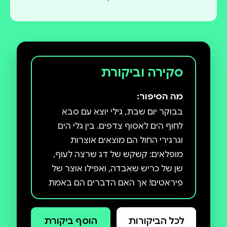
סקירה וביקורת
מה הסיפור:
בבוקר יום שבת, גילי יוצא עם סבא
לחוף הים לאסוף צדפים. בין גלי הים
וגרגירי החול הם מוצאים אוצרות
מופלאים: קשקש של דג שרצה לעוף,
שן של כריש שאבדה, ואפילו אוצר של
פיראטים! אך האם הדברים הם באמת
מה שהם נראים? " מי איבד שן של
כריש?" הוא סיפור על חוויות משותפות,
לכל הביקורות
הוסף ביקורת
על כוחו של הדמיון ועל היכולת ליהנות