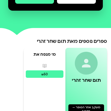
מהדברים הפשוטים, אם רק מסתכלים
זהו ספרה השני של תום שחר-זהרי,
ספרים נוספים מאת
תום שחר זהרי
הספר הראשון בסדרה, "מי מנפח את
הענבים?" הפך במהרה לאהוב במיוחד
מי מנפח את
ונמכר עד כה במאות עותקים.
הענבים?
פורמטים זמינים
:
מודפס
50
₪
תום שחר זהרי
מעקב אחר הסופר —
בקרוב