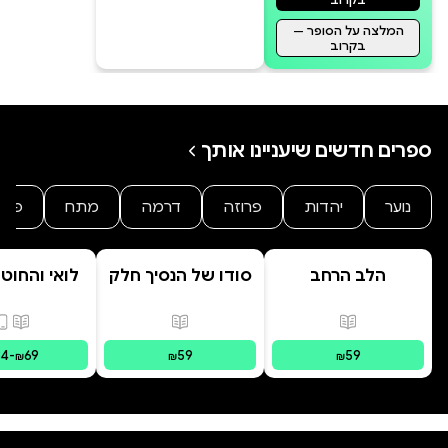
המלצה על הסופר —
בקרוב
ספרים חדשים שיעניינו אותך
נוער
יהדות
פרוזה
דרמה
מתח
פנט
הלב הרחב
סודו של הנסיך חלק
לואי והחוט
ב' סוד הנסיך
- הרפתקת 
הנסתר
המרחפ
פורמטים זמינים
:
מודפס
פורמטים זמינים
:
מודפס
פורמ
34
-
69
59
59
₪
₪
₪