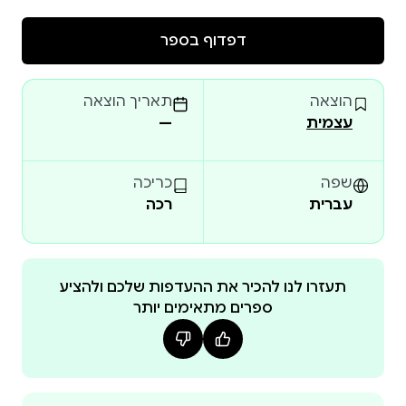
זהו ספרה השני של תום שחר-זהרי, כותבת סדרת
דפדוף בספר
הספר הראשון בסדרה, "מי מנפח את הענבים?" הפך
הוצאה
תאריך הוצאה
במהרה לאהוב במיוחד ונמכר עד כה במאות עותקים.
עצמית
—
שפה
כריכה
עברית
רכה
תעזרו לנו להכיר את ההעדפות שלכם ולהציע
ספרים מתאימים יותר