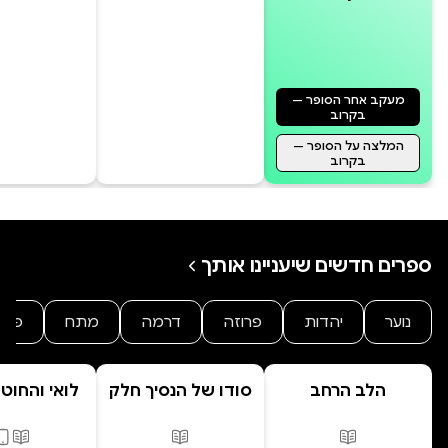
מעקב אחר הסופר —
בקרוב
המלצה על הסופר —
בקרוב
ספרים חדשים שיעניינו אותך
נוער
יהדות
פרוזה
דרמה
מתח
פנט
הלב הרחב
סודו של הנסיך חלק
לואי והחוט
ב' סוד הנסיך
- הרפתקת 
הנסתר
המרחפ
פורמטים זמינים
:
מודפס
פורמטים זמינים
:
מודפס
פורמ