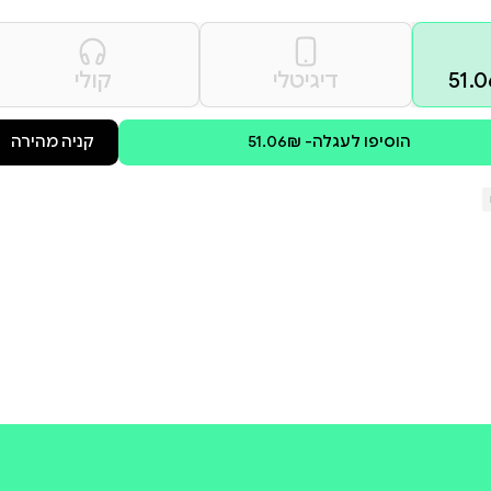
ים שובי לב ולהתרגש יחד עם הדמויות
בָָרְְחוֹבוֹת נוֹסֵֵעַַ, וּמִִי נוֹהֵֵג
וּלְְאָן כֻֻּלָּּם רוֹצִִים לְְהַַגִִּיעַַ? הַַסֵּפֶֶּר
קולי
קניה מהירה