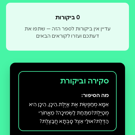
0 ביקורות
עדיין אין ביקורות לספר הזה — שתפו את
דעתכם ועזרו לקוראים הבאים
סקירה וביקורת
מה הסיפור:
אִמָּא מְחַפֶּשֶׂת אֶת אַיֶּלֶת.הֵיכָן, הֵיכָן הִיא
מְטַיֶּלֶת?מִתַּחַת לַשְּׂמִיכָה? מֵאֲחוֹרֵי
הַדֶּלֶת?אוּלַי אֵצֶל סָבְתָא חֲבַצֶּלֶת?