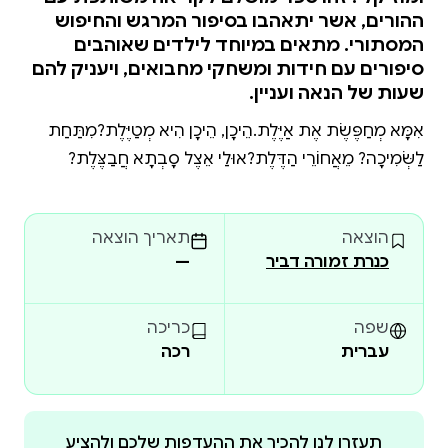
ההורים, אשר יתאהבו בסיפור המרגש והחיפוש
המסתורי. מתאים במיוחד לילדים שאוהבים
סיפורים עם חידות ומשחקי מחבואים, ויעניק להם
שעות של הנאה ועניין.
אִמָּא מְחַפֶּשֶׂת אֶת אַיֶּלֶת.הֵיכָן, הֵיכָן הִיא מְטַיֶּלֶת?מִתַּחַת
לַשְּׂמִיכָה? מֵאֲחוֹרֵי הַדֶּלֶת?אוּלַי אֵצֶל סָבְתָא חֲבַצֶּלֶת?
הוצאה
תאריך הוצאה
כנרת זמורה דביר
—
שפה
כריכה
עברית
רכה
תעזרו לנו להכיר את ההעדפות שלכם ולהציע