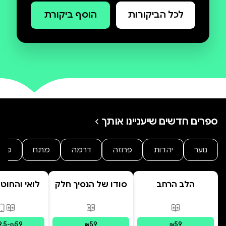
לכל הביקורות
הוסף ביקורת
ספרים חדשים שיעניינו אותך
נוער
יהדות
פרוזה
דרמה
מתח
פנט
הלב הרחב
סודו של הנסיך חלק
לואי והחוט
ב' סוד הנסיך
- הרפתקת 
הנסתר
המרחפ
פורמטים זמינים
:
מודפס
פורמטים זמינים
:
מודפס
פורמ
9.5
-
59
59
59
₪
₪
₪