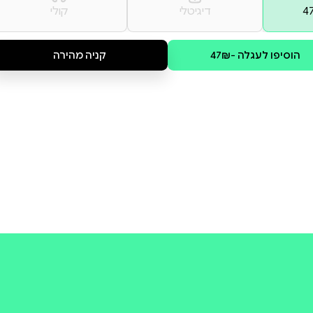
scanning process, some portions
check the book preview (if availa
קולי
קניה מהירה