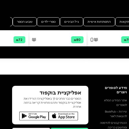
partnership with
HebrewBooks.org. The original
scan is available as a free
download at
www.hebrewbooks.org/69481 .
The ID number for this title is
69481. PLEASE NOTE: due to the
age, degradation in quality, and
imperfections in the scanning
process, some portions of this
הוסף ביקורת
book may be obscured,
damaged or incomplete. Please
לכל הביקורות
check the book preview (if
available) OR the original scan