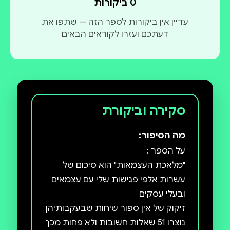
0 ביקורות
עדיין אין ביקורות לספר הזה — שתפו את
מוזמנים להכנס לאתר האינטרנט שלנו :
דעתכם ועזרו לקוראים הבאים
מעוניינים להוציא ספר לאור ביחד אתנו, שלחו הודעה ל
050-5566066 (עופר)
סקירה וביקורת
מה הסיפור:
"מלאכת העצמאות" הוא סיכום של
עשרות אלפי פגישות שלי עם עצמאים
זיקוק של אין ספור שיחות שבעקבותיהן
נוצרו 51 שאלות חשובות ולא פחות מכך