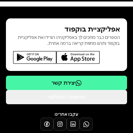
ופירוט תוכניות החיל ומבצעיו בפועל.
אורי בר־יוסף מציג את השורשים
והסיבות להתנהלות החיל ושופך אור על
אפליקציית בוקפוד
החמצותיו הגורליות._ הכאוס שיצרו
הספרים כבר מחכים לך באפליקציה! הורידו את אפליקציית
פקודותיו המבולבלות של מפקד החיל
בוקפוד ותהנו מחווית קריאה ברמה אחרת.
בתחילת המלחמה._ הפסקת מבצע
"תגר", להשמדת מערך הטילים
יצירת קשר
הרשמה לניוזלטר
עקבו אחרינו