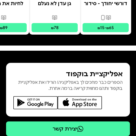
דורשי יחודך - סידור
גן עדן לא נעלם
לחיות את הי
רמב"ם
פורמטים זמינים
:
מודפס, דיגיטלי
פורמטים זמינים
:
מודפס
פור
89
78
15
-
65
₪
₪
₪
₪
אפליקציית בוקפוד
הספרים כבר מחכים לך באפליקציה! הורידו את אפליקציית
בוקפוד ותהנו מחווית קריאה ברמה אחרת.
יצירת קשר