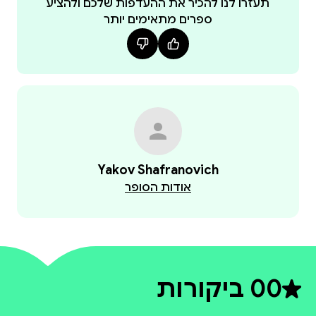
תעזרו לנו להכיר את ההעדפות שלכם ולהציע
ספרים מתאימים יותר
Yakov Shafranovich
אודות הסופר
0
0 ביקורות
דירוג ממוצע 0 מתוך 5