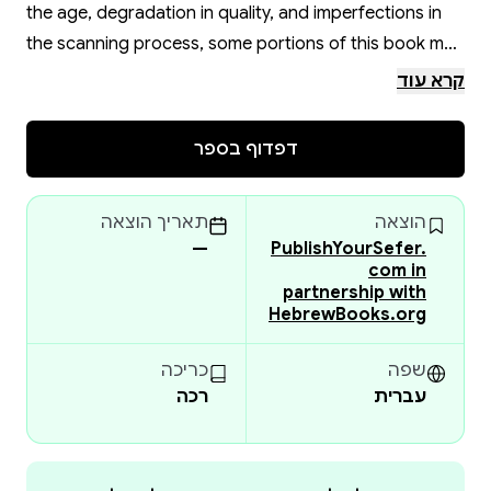
the age, degradation in quality, and imperfections in
the scanning process, some portions of this book may
be obscured, damaged or incomplete. Please check
קרא עוד
the book preview (if available) OR the original scan
before placing your order.
דפדוף בספר
הוצאה
תאריך הוצאה
—
PublishYourSefer.
com in
partnership with
HebrewBooks.org
שפה
כריכה
עברית
רכה