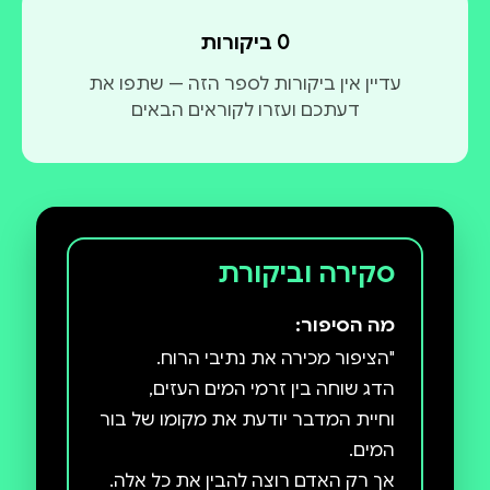
"מלך הערבות האחרון" הוא ספרו השלישי. ספרו הראשון,
0 ביקורות
"נבואה צוענית", יצא בהוצאת פרדס. ספרו השני, "קוד
עדיין אין ביקורות לספר הזה — שתפו את
חירום: דיאנה", יצא בהוצאת רימונים.
דעתכם ועזרו לקוראים הבאים
סקירה וביקורת
מה הסיפור:
וחיית המדבר יודעת את מקומו של בור