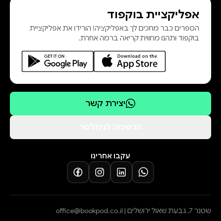
אחרת מכפי שקראתם אותו עד כה.
אפליקציית בוקפוד
ברנדס חושפת בדרך וירטואוזית את
הספרים כבר מחכים לך באפליקציה! הורידו את אפליקציית
הבקיעים בסיפורים שעליהם גדלנו
בוקפוד ותהנו מחווית קריאה ברמה אחרת.
ומציעה להם תוספות והשלמות, שרובן
מעוגנות באגדות חז"ל, המאירות באור
יצירת קשר
הרשמה לניוזלטר
עקבו אחרינו
שטנר 7, גבעת שאול ירושלים |
office@bookpod.co.il