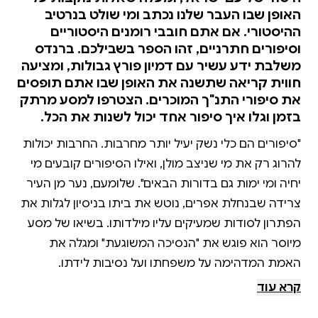
האופן שבו העבר שלנו נכתב ומי שולט בנרטיב
ההיסטורי. אם אתם חובבי רומנים היסטוריים
וסיפורים חתרניים, זהו הספר בשבילכם. ברנדס
משלבת ידע עשיר עם דמיון פורץ גבולות, ומציעה
חווית קריאה שתשנה את האופן שבו אתם תופסים
את סיפורי התנ"ך המוכרים. הצטרפו למסע מרתק
בזמן וגלו איך סיפור אחד יכול לשנות את הכל.
"סיפורים הם כלי נשק יעיל יותר מחרבות. החרבות יכולות
להרוג רק את מי שניצב מולן, ואילו הסיפורים קובעים מי
יחיה ומי ימות גם בדורות הבאים". שלומעם, נער מן העיר
צרידה שבנחלת אפרים, נוטש את ביתו בניסיון לגלות את
הפתרון לסודות שמעיקים עליו מילדותו. בשיאו של מסע
מיוסר הוא פוגש את "הנסיכה המשוגעת" ומגלה את
האמת המדהימה על משפחתו ועל נסיבות לידתו.
בהמשך מתחבר סיפורו לאירועים הדרמטיים של עם
קרא עוד
ישראל באחת התקופות המכריעות בקורותיו, והדמויות