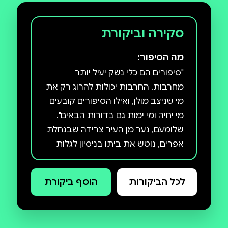
סקירה וביקורת
מה הסיפור:
"סיפורים הם כלי נשק יעיל יותר
מחרבות. החרבות יכולות להרוג רק את
מי שניצב מולן, ואילו הסיפורים קובעים
מי יחיה ומי ימות גם בדורות הבאים".
שלומעם, נער מן העיר צרידה שבנחלת
אפרים, נוטש את ביתו בניסיון לגלות
את הפתרון לסודות שמעיקים עליו
מילדותו. בשיאו של מסע מיוסר הוא
לכל הביקורות
הוסף ביקורת
פוגש את "הנסיכה המשוגעת" ומגלה
את האמת המדהימה על משפחתו ועל
נסיבות לידתו. בהמשך מתחבר סיפורו