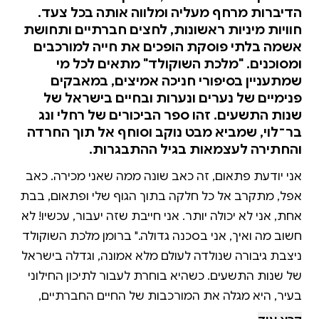
הדיברות מרחף מעליה ומלווה אותה בכל צעד.
חוויות מיניות ראשונות, לחצים חברתיים ותחושת
אשמה בלתי פוסקת הופכים את חייה למורכבים
ומסוכנים. "מלכת השוקולד" מתאים לכל מי
שמתעניין בסיפורי חניכה אמיצים, במאבקים
פנימיים של נערים ונערות ובחיים בישראל של
שנות התשעים. זהו ספר הביכורים של רחלי ונג
בר־לוי, שמביא מבט נוקב וסוחף אל תוך החרדה
והחתירה לעצמאות בגיל ההתבגרות.
אני יודעת פתאום, זה כאב שונה ממה שאני מכירה. כאב
אפל, מתקרב אל כל חלקה בתוך הגוף שלי ופתאום, בבת
אחת, אני לא יכולה יותר. אני חייבת שזה יעבור, עכשיו! לא
חשוב מה ואיך, אני בסכנה גדולה." ברומן מלכת השוקולד
ניצבת גיבורה שנולדה לעולם מלא אמונה, וגדלה בישראל
של שנות התשעים. כשהיא בוחרת לעבור לתיכון החילוני
בעיר, היא מגלה את המורכבות של החיים החברתיים,
העמידה על הבמה חשופה באור הזרקורים, התנסויות