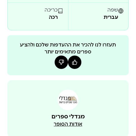
שֶׁל הַמַּדְּעָנִים שֶׁגִּלּוּ אוֹתָן. ז
שפה
כריכה
עברית
רכה
תעזרו לנו להכיר את ההעדפות שלכם ולהציע
ספרים מתאימים יותר
מנדלי ספרים
אודות הסופר