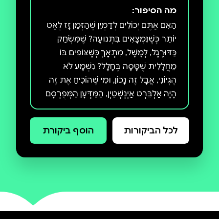
מה הסיפור:
הַאִם אַתֶּם יְכוֹלִים לְדַמְיֵן שֶׁהַזְּמַן זָז לְאַט
יוֹתֵר כְּשֶׁנִּמְצָאִים בִּתְנוּעָה? שֶׁמִּשְׂחַק
כַּדּוּרֶגֶל, לְמָשָׁל, מִתְאָרֵךְ כְּשֶׁצּוֹפִים בּוֹ
מֵחֲלָלִית שֶׁטָּסָה בֶּחָלָל? נִשְׁמָע לֹא
הֶגְיוֹנִי, אֲבָל זֶה נָכוֹן, וּמִי שֶׁהוֹכִיחַ אֶת זֶה
הָיָה אַלְבֵּרְט אַיְנְשְׁטַיְן, הַמַּדְּעָן הַמְּפֻרְסָם
בְּיוֹתֵר בָּעוֹלָם. אַיְנְשְׁטַיְן אָמַר שֶׁ"דִּמְיוֹן
חָשׁוּב יוֹתֵר מִיֶּדַע" וְהִשְׁתַּמֵּשׁ בַּמּוֹחַ שֶׁלּוֹ
לכל הביקורות
הוסף ביקורת
כְּמַעְבָּדָה לְנִסּוּיִים. כְּדֵי לְהָבִין אֶת
מְהִירוּת הָאוֹר, לְמָשָׁל, הוּא דִּמְיֵן אֶת
עַצְמוֹ רוֹכֵב עַל קֶרֶן אוֹר. הַגִּלּוּיִים שֶׁל
אַיְנְשְׁטַיְן תָּרְמוּ לְפִתּוּחַ הַמַּחְשֵׁב,
הַטֵּלֵוִיזְיָה, הַטֵּלֵפוֹן הַסֵּלוּלָרִי וְעוֹד, וְשִׁנּוּ
אֶת חַיֵּינוּ בָּעוֹלָם וְאֶת הֲבָנַת הַיְּקוּם כֻּלּוֹ.
בְּסֵפֶר זֶה תַּכִּירוּ אֶת הַגָּאוֹן הַמְּפֻרְסָם