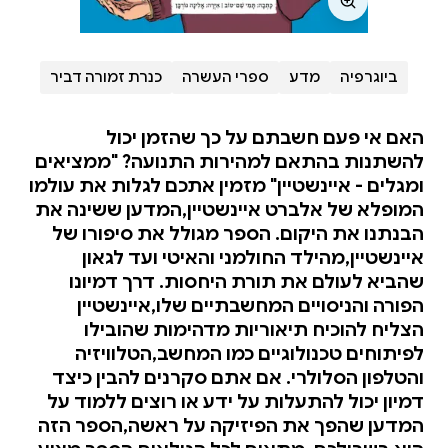
ביוגרפיה
מדע
ספרי העשרה
כנרת זמורה דביר
האם אי פעם חשבתם על כך שהזמן יכול
להשתנות בהתאם למהירות התנועה? "ממציאים
ומגלים - איינשטיין" מזמין אתכם לגלות את עולמו
המופלא של אלברט איינשטיין,המדען ששינה את
הבנתנו את היקום. הספר מגולל את סיפורו של
איינשטיין,מהילד החולמני והאיטי ועד לגאון
שהביא לעולם את תורת היחסות. דרך דמיונו
הפורה והניסויים המחשבתיים שלו,איינשטיין
הצליח להוכיח תיאוריות מדהימות שהובילו
לפיתוחים טכנולוגיים כמו המחשב,הטלוויזיה
והטלפון הסלולרי. אם אתם סקרנים להבין כיצד
דמיון יכול להתעלות על ידע או רוצים ללמוד על
המדען שהפך את הפיזיקה על ראשה,הספר הזה