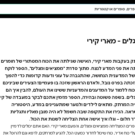
חיפוש AI
דת ויהדות
תפילה
חגים ומועדים
תלמוד
קבלה
הכוח המסתורי של חומרים
אים ומגלים", הספר לוקח
דעות קדומות כדי להפוך
עמיים! הצעירים שביניכם
את העולם, להבין איך הם