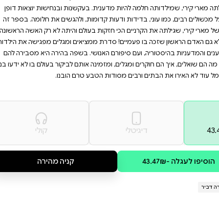
 אתכם לבקר במעבדה של קירי
ינים במדע, היסטוריה
 מובן מאליו ותגליות
ות את הכול.
 האם אתם יכולים לדמיין
למרחקים, לרפא וגם להרוס? את
עקשנות ובנחישות יוצאות דופן
, ולהגשים את חלומה. בספר זה
ולם והיתה לא רק האשה הראשונה
אים ומגלים מפגישה את הילדות
. בשפה בהירה היא מסבירה להם
תם לביקור בעולם בו לא ידעו בני
טרם הובנו.