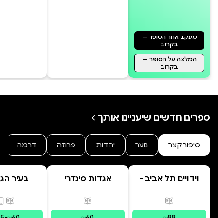
מעקב אחר הסופר —
בקרוב
המלצה על הסופר —
בקרוב
ספרים חדשים שיעניינו אותך
סיפור קצר
נוער
יהדות
פרוזה
דרמה
וידויים תל אביב -
אגדות סינדרי
בעיר הג
TLV Confessions
בראשית
פורמטים זמינים
:
מודפס
פורמטים זמינים
:
מודפס
פורמ
25
-
60
60
88
₪
₪
₪