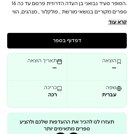
.הסופר סעיד נבואני בן העדה הדרוזית פרסם עד כה 16
ספרים מקוריים בנושאי מורשת , פולקלור , מנהגים, הווי
ומסורת בשתי שפות ערבית ועברית . הספר שלפניכם על
קרא עוד
העין הרעה , הוא תיעוד של תרבות חיה , פועמת , מדברת
ונמצאת אצל רוב העמים . ובצל אמונה זו צמחו דרכי מזור
דפדוף בספר
: קמעות , ברכות , תפילות ואבנים יקרות .ספר שהוא
חוויה עם מוסר השכל ואמרות ומשלים מכל הדתות ומכיל
הוצאה
תאריך הוצאה
איורים מקסימים ביופים .
—
—
שפה
כריכה
עברית
רכה
תעזרו לנו להכיר את ההעדפות שלכם ולהציע
ספרים מתאימים יותר