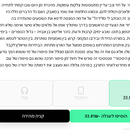
יאות ופנטזיה בצורה
מציעה נקודת מבט ייחודית
 היסטורית ופנטזיה,
סע וגלו את הכוח הטמון
ל שש־ עשרה, הייתי תלמיד חכם
מזכרת מן היום שבו קמתי לתחייה.
ק. האם כל הדברים הללו היו
 את השסעים שהותירה בה
פלאים שלא שיער ואימה שלא חזה
בן אבויה – גדול הכופרים – בימי
יות סותרות, בין הטהור לטמא, הוא
חת. הבחירות שייאלץ לקבל
את סיפורו של מי ששמו הפך נודע