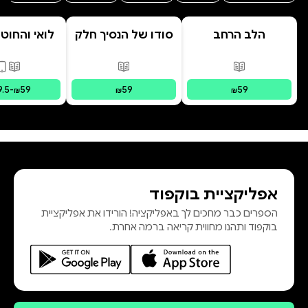
הלב הרחב
סודו של הנסיך חלק
לואי והחוט
ב' סוד הנסיך
- הרפתקת 
הנסתר
המרחפ
פורמטים זמינים
:
מודפס
פורמטים זמינים
:
מודפס
פורמ
9.5
-
59
59
59
₪
₪
₪
אפליקציית בוקפוד
הספרים כבר מחכים לך באפליקציה! הורידו את אפליקציית
בוקפוד ותהנו מחווית קריאה ברמה אחרת.