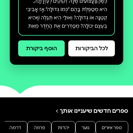
כְּשֶׁהַצַּעֲצוּעִים שֶׁלָּהּ זְקוּקִים לְעֶזְרָתָהּ,
הִיא מְטַפֶּלֶת בָּהֶם "כְּמוֹ גְּדוֹלָה".אָז אׇבִיבִי
קְטַנָּה אוֹ גְּדוֹלָה? וְאוּלַי הִיא תְּגַלֶּה שֶׁהִיא
בְּעֶצֶם יְכוֹלָה? מְסַדְּרִים אֶת הַחֶדֶר מֵאֵת
חֵן זִילְבֶּר, הַמְּלֻוֶּה בְּאִיּוּרֶיהָ הַמְּתוּקִים שֶׁל
רַעְיָה קָרָס, מְסַפֵּר בְּחָכְמָה וּבְהוּמוֹר עַל
לכל הביקורות
הוסף ביקורת
הַכּוֹחוֹת שֶׁחֲבוּיִים בְּכָל יֶלֶד וְיַלְדָּה, וְעַל
גִּלּוּיִים בַּדֶּרֶךְ לְעַצְמָאוּת.
ספרים חדשים שיעניינו אותך
ספר איורים
נוער
יהדות
פרוזה
דרמה