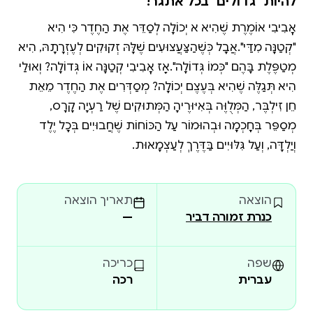
להיות "גדולים" בכל אתגר!
אׇבִיבִי אוֹמֶרֶת שֶׁהִיא לֹא יְכוֹלָה לְסַדֵּר אֶת הַחֶדֶר כִּי הִיא
"קְטַנָּה מִדַּי".אֲבָל כְּשֶׁהַצַּעֲצוּעִים שֶׁלָּהּ זְקוּקִים לְעֶזְרָתָהּ, הִיא
מְטַפֶּלֶת בָּהֶם "כְּמוֹ גְּדוֹלָה".אָז אׇבִיבִי קְטַנָּה אוֹ גְּדוֹלָה? וְאוּלַי
הִיא תְּגַלֶּה שֶׁהִיא בְּעֶצֶם יְכוֹלָה? מְסַדְּרִים אֶת הַחֶדֶר מֵאֵת
חֵן זִילְבֶּר, הַמְּלֻוֶּה בְּאִיּוּרֶיהָ הַמְּתוּקִים שֶׁל רַעְיָה קָרָס,
מְסַפֵּר בְּחָכְמָה וּבְהוּמוֹר עַל הַכּוֹחוֹת שֶׁחֲבוּיִים בְּכָל יֶלֶד
וְיַלְדָּה, וְעַל גִּלּוּיִים בַּדֶּרֶךְ לְעַצְמָאוּת.
הוצאה
תאריך הוצאה
כנרת זמורה דביר
—
שפה
כריכה
עברית
רכה