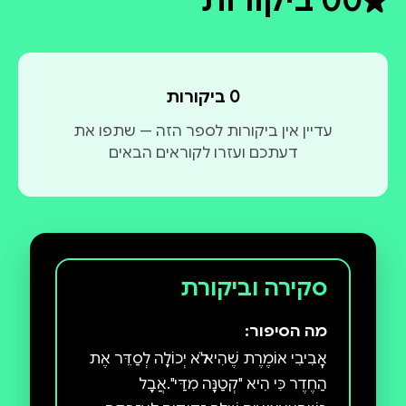
0
0 ביקורות
דירוג ממוצע 0 מתוך 5
0 ביקורות
עדיין אין ביקורות לספר הזה — שתפו את
דעתכם ועזרו לקוראים הבאים
סקירה וביקורת
מה הסיפור:
אׇבִיבִי אוֹמֶרֶת שֶׁהִיא לֹא יְכוֹלָה לְסַדֵּר אֶת
הַחֶדֶר כִּי הִיא "קְטַנָּה מִדַּי".אֲבָל