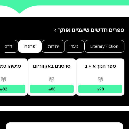
סאטירה חריפה על כל הצדדים
השליליים שבחיינו בגולה.
ספרים חדשים שיעניינו אותך
Literary Fiction
נוער
יהדות
פרוזה
דרמה
ספר חנוך א + ב
סרטנים באקווריום
מישהו כמו
פורמטים זמינים
:
מודפס
פורמטים זמינים
:
מודפס
פור
82
88
98
₪
₪
₪