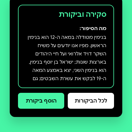
סקירה וביקורת
מה הסיפור:
בנימין מטודלה במאה ה-12 הוא בנימין
הראשון. מפיו אנו יודעים על משיח
השקר דויד אלרואי ועל חיי היהודים
בארצות שונות; ישראל בן יוסף בנימין,
הוא בנימין השני, יצא באמצע המאה
ה-19 לבקש את עשרת השבטים; גם
בנימין השלישי של מנדלי מפליג עם
סנדריל, חברו בנסיעה, למרחקים
לכל הביקורות
הוסף ביקורת
לבקש את "היהודים האדמונים"
שמעבר לסמבטיון. בנימין השלישי
וסנדריל הם דון קישוט וסאנצ'ו פאנצ'ו
של העיירה הקטנה והספר כולו