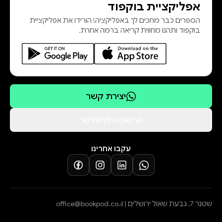
אפליקציית בוקפוד
הספרים כבר מחכים לך באפליקציה! הורידו את אפליקציית
בוקפוד ותהנו מחווית קריאה ברמה אחרת.
יצירת קשר
הרשמה לניוזלטר
עקבו אחרינו
שטנר 7, גבעת שאול ירושלים |
office@bookpod.co.il