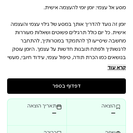
יומן זה נועד להדריך אותך במסע של גילוי עצמי והעצמה
אישית. כל יום כולל תרגילים פשוטים ושאלות מעוררות
מחשבה שיסייעו לך להתמקד במטרותיך, להתחבר
לרגשותיך ולפתח תובנות חדשות על עצמך. היומן עוסק
בנושאים כמו הכרת תודה, טיפול עצמי, עידוד חיובי, מעשי
חסד ומטרות יומיות. בעזרת הכלים שביומן תוכל לחוות
קרא עוד
שינויים חיוביים בחייך ולהשיג תחושת סיפוק ואושר.
דפדוף בספר
הוצאה
תאריך הוצאה
—
—
שפה
כריכה