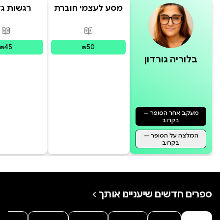
מסע לעצמי חוברת
רגשות גד
תרגול
וקטני
פורמטים זמינים
:
מודפס
פור
45
50
₪
₪
בלוריה גורדון
מעקב אחר הסופר —
בקרוב
המלצה על הסופר —
בקרוב
ספרים חדשים שיעניינו אותך