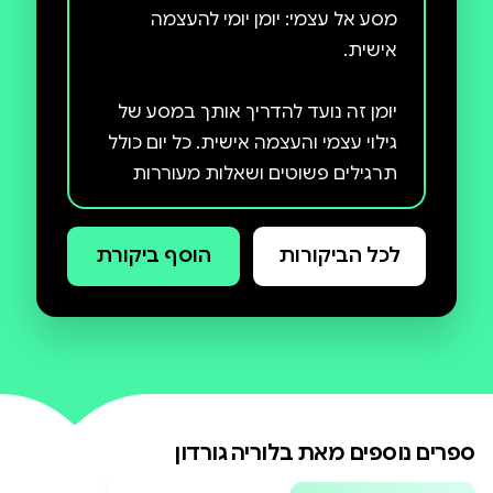
מסע אל עצמי: יומן יומי להעצמה
יומן זה נועד להדריך אותך במסע של
גילוי עצמי והעצמה אישית. כל יום כולל
תרגילים פשוטים ושאלות מעוררות
מחשבה שיסייעו לך להתמקד
במטרותיך, להתחבר לרגשותיך ולפתח
לכל הביקורות
הוסף ביקורת
תובנות חדשות על עצמך. היומן עוסק
בנושאים כמו הכרת תודה, טיפול עצמי,
עידוד חיובי, מעשי חסד ומטרות יומיות.
בעזרת הכלים שביומן תוכל לחוות
שינויים חיוביים בחייך ולהשיג תחושת
סיפוק ואושר.
ספרים נוספים מאת
בלוריה גורדון