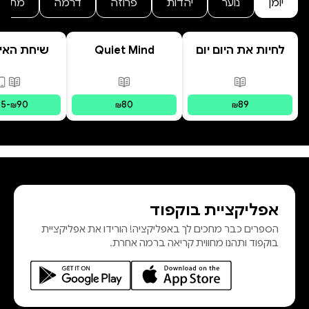
יומן
נוער
יהדות
פרוזה
דרמה
מתח
לחיות את היום יום
Quiet Mind
שיחת האיב
המשפחה הפ
| מסע לר
פורמטים זמינים
:
מודפס
פורמטים זמינים
:
מודפס
פורמ
בשיטת IFS צ
75
-
90
80
89
₪
₪
₪
אפליקציית בוקפוד
הספרים כבר מחכים לך באפליקציה! הורידו את אפליקציית
בוקפוד ותהנו מחווית קריאה ברמה אחרת.