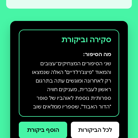
סקירה וביקורת
מה הסיפור:
שני הסיפורים המצחיקים־עצובים
והמאוד "פיצג'רלדיים" האלה שנמצאו
רק לאחרונה ומוגשים עתה בתרגום
ראשון לעברית, מעניקים חוויה
ספרותית נוספת לאוהביו של סופר
"הדור האבוד", שספריו ממלאים שוב
"שטר חוב" — סיפור סאטירי שכתב
לכל הביקורות
הוסף ביקורת
פיצג'רלד ב־1920, בהיותו בן עשרים