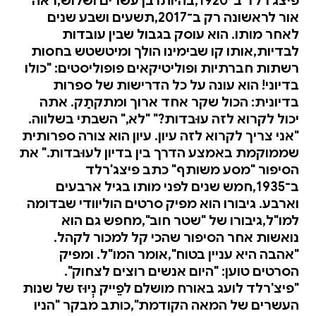
פיצג'רלד ב־1920,בהיותו בן עשרים ושלוש,ראה
אור לראשונה רק ב־2017,תשעים ושבע שנים
לאחר מותו. הוא עוסק בגבול שבין עובדות
לבדיות,אותו קו שבימינו הולך ומיטשטש בחסות
רשתות חברתיות ופוליטיקאים פופוליסטים: "כולו
בדיוני! הוא עונה על כל הדרישות של ספרות
בדיונית: הכול שקר אחד ארוך ומתקתַק. אתה
יכול לקרוא לזה עוּבדות?" "לא," השבתי בשלווה.
"אני צריך לקרוא לזה עיון. עיון הוא צורה ספרותית
שממוקמת באמצע הדרך בין בדיון לעוּבדות." את
הסיפור "מסע משותף" כתב פיצג'רלד
ב־1935,חמש שנים לפני מותו בגיל ארבעים
וארבע. גיבורו הוא מפיק סרטים הוליוודי שבדומה
למו"ל,גיבורו של "שטר חוב",מחפש גם הוא
נואשות אחר הסיפור שהכי קל למכור לקהל.
"אהבה היא עניין בטוח",אומר המו"ל. ומפיק
הסרטים טוען: "היום אנשים רוצים לצחוק".
"פיצ'רלד לועג באורח מושלם לפֵייק נְיוּז של שנות
העשרים של המאה הקודמת",כותב מבקר "הניו