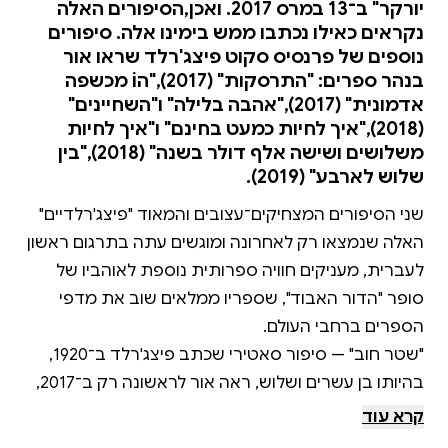
יורקר" ב־13 במרס 2017. ואכן,הסיפורים האלה
נקראים כאילו נכתבו ממש בימינו אלה. סיפורים
נוספים של פרנסיס סקוט פיצג'רלד שראו אור
בנהר ספרים: "התרסקות" (2017),"הוֹ מכשפה
אדמונית" (2017),"אהבה בלילה" ו"השחיינים"
(2018),"איך לחיות כמעט בחינם" ו"איך לחיות
משלושים ושישה אלף דולר בשנה" (2018),"בין
שלוש לארבע" (2019).
שני הסיפורים המצחיקים־עצובים והמאוד "פיצג'רלדיים"
האלה שנמצאו רק לאחרונה ומוגשים עתה בתרגום ראשון
לעברית, מעניקים חוויה ספרותית נוספת לאוהביו של
סופר "הדור האבוד", שספריו ממלאים שוב את מדפי
"שטר חוב" — סיפור סאטירי שכתב פיצג'רלד ב־1920,
בהיותו בן עשרים ושלוש, ראה אור לראשונה רק ב־2017,
תשעים ושבע שנים לאחר מותו. הוא עוסק בגבול שבין
קרא עוד
עובדות לבדיות, אותו קו שבימינו הולך ומיטשטש בחסות