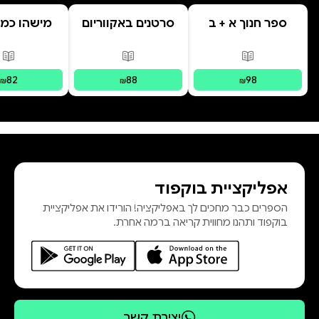
ספר חנוך א + ב
סרטנים באקווריום
מישהו כמו
פורמטים זמינים
:
מודפס
פורמטים זמינים
:
מודפס
פור
82
88
98
₪
₪
₪
אפליקציית בוקפוד
הספרים כבר מחכים לך באפליקציה! הורידו את אפליקציית
בוקפוד ותהנו מחווית קריאה ברמה אחרת.
יצירת קשר