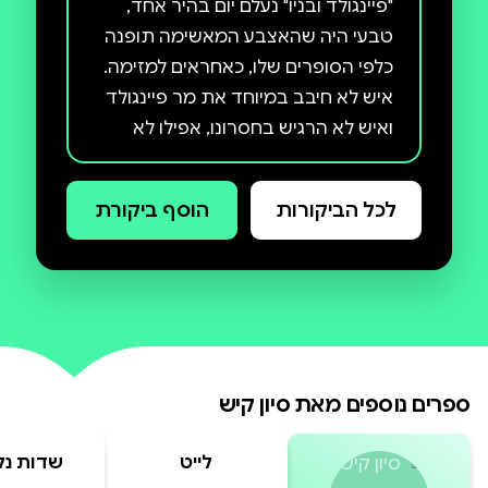
"פיינגולד ובניו" נעלם יום בהיר אחד,
טבעי היה שהאצבע המאשימה תופנה
כלפי הסופרים שלו, כאחראים למזימה.
איש לא חיבב במיוחד את מר פיינגולד
ואיש לא הרגיש בחסרונו, אפילו לא
אשתו אווה, צעירונת מתוקה ונהנתנית
לכל הביקורות
הוסף ביקורת
באופן לא מפתיע העניינים יוצאים
משליטה כשחוטפיו של מר פיינגולד,
הסופרים הלא מרוצים, מחליטים
להעלות אותו על אוניית שעשועים
בריג'יט סלייטר מסתבכת עד מעל
ספרים נוספים מאת
סיון קיש
לראשה לאחר שהסופר הארי
הייסטינגס ורייצ'ל פופינס שלו, זוג
לייט
שדות נל
אנגלים המתגוררים ברומא זה שנים