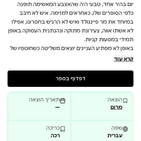
יום בהיר אחד, טבעי היה שהאצבע המאשימה תופנה
כלפי הסופרים שלו, כאחראים למזימה. איש לא חיבב
במיוחד את מר פיינגולד ואיש לא הרגיש בחסרונו, אפילו
לא אשתו אווה, צעירונת מתוקה ונהנתנית העסוקה באופן
באופן לא מפתיע העניינים יוצאים משליטה כשחוטפיו של
מר פיינגולד, הסופרים הלא מרוצים, מחליטים להעלות
קרא עוד
בריג'יט סלייטר מסתבכת עד מעל לראשה לאחר
דפדוף בספר
שהסופר הארי הייסטינגס ורייצ'ל פופינס שלו, זוג אנגלים
המתגוררים ברומא זה שנים רבות, משכנעים אותה
הוצאה
תאריך הוצאה
להצטרף אליהם במסעם. על הספינה היא מתוודעת לזר
מרום
—
מסתורי, הברון דיאז, ומגלה שאיש מהנוכחים אינו תמים
שפה
כריכה
עברית
רכה
מעבר לזמן האבוד , קומדיית פשע שובת לב, הוא ספרה