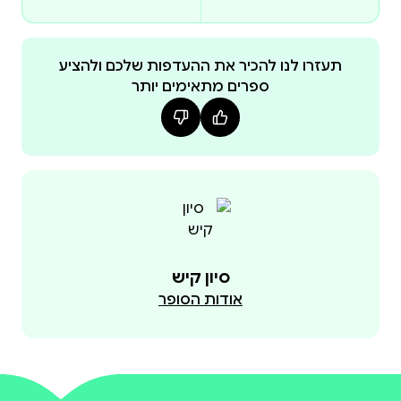
השישי של ד"ר סיון קיש (M.D), בוגרת לימודי רפואה
ברומא, שספריה הקודמים "שדות נלוזים", "לילה אחד
בוותיקן", "לַייט", "אל תדברי" ו"מלאך להשאיל" קצרו
תעזרו לנו להכיר את ההעדפות שלכם ולהציע
ספרים מתאימים יותר
תשבחות רבות והפכו לרבי־מכר.
סיון קיש
אודות הסופר