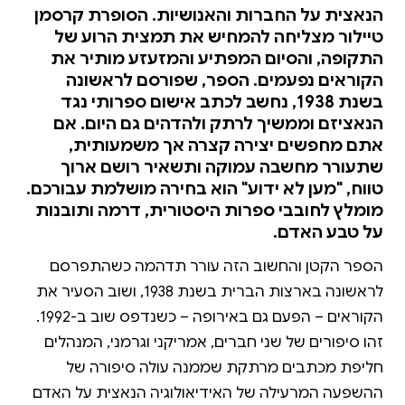
הנאצית על החברות והאנושיות. הסופרת קרסמן
טיילור מצליחה להמחיש את תמצית הרוע של
התקופה, והסיום המפתיע והמזעזע מותיר את
הקוראים נפעמים. הספר, שפורסם לראשונה
בשנת 1938, נחשב לכתב אישום ספרותי נגד
הנאציזם וממשיך לרתק ולהדהים גם היום. אם
אתם מחפשים יצירה קצרה אך משמעותית,
שתעורר מחשבה עמוקה ותשאיר רושם ארוך
טווח, "מען לא ידוע" הוא בחירה מושלמת עבורכם.
מומלץ לחובבי ספרות היסטורית, דרמה ותובנות
על טבע האדם.
הספר הקטן והחשוב הזה עורר תדהמה כשהתפרסם
לראשונה בארצות הברית בשנת 1938, ושוב הסעיר את
הקוראים – הפעם גם באירופה – כשנדפס שוב ב-1992.
זהו סיפורים של שני חברים, אמריקני וגרמני, המנהלים
חליפת מכתבים מרתקת שממנה עולה סיפורה של
ההשפעה המרעילה של האידיאולוגיה הנאצית על האדם