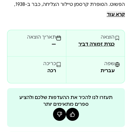
הפשוט. הסופרת קרסמן טיילור הצליחה, כבר ב-1938,
לתפוס את תמצית הרוע שבנאציזם, והוציאה תחת ידיה
קרא עוד
סיפור שסיומו המפתיע והמזעזע עושה אותו ליצירת
מופת. "הסיפור המודרני הזה הוא כליל השלמות. זהו כתב
הוצאה
תאריך הוצאה
האישום המרשים ביותר נגד הנאציזם שהופיע בספרות
כנרת זמורה דביר
—
היפה" – המבקר הספרותי של "ניו יורק טיימס"
שפה
כריכה
עברית
רכה
תעזרו לנו להכיר את ההעדפות שלכם ולהציע
ספרים מתאימים יותר