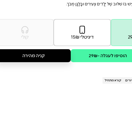
בִּי הַצְּעִירָה נִסְחֶפֶת אֶל הַהַרְפַּתְקָה,
קולי