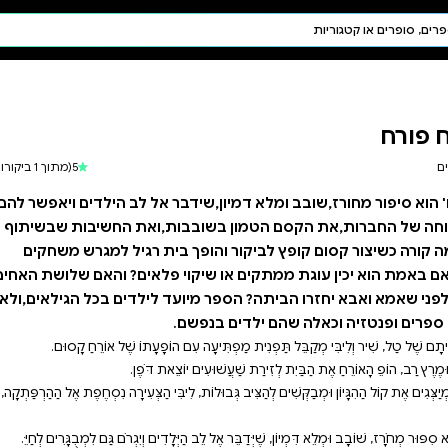
חיפוש AI
דת ויהדות
תפילה
חגים ומועדים
תלמוד
5
(מתוך 1 ביקורות)
קבלה
ר אל לב הילדים ויאפשר להם
ת,ואת החשיבות שבשיתוף
והופך בית רגיל למגרש משחקים
 פלאים? והאם שלושת האחים
י שאמא ואבא יחזרו הביתה? הספר מיועד לילדים בכל הגילאים,ולא