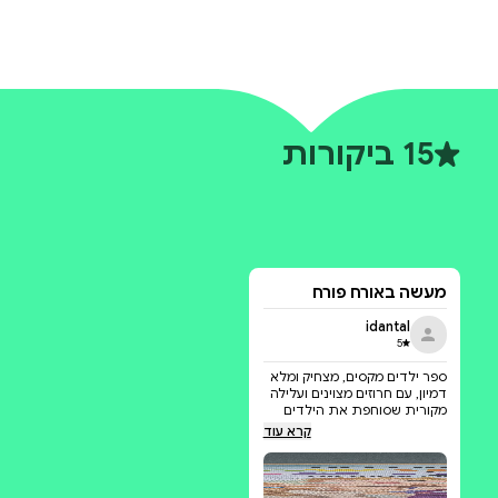
הוסיפו לעגלה
-
₪
29
ספר איורים
קורא מתחיל