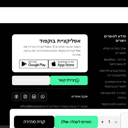
הוֹפֵךְ הָאוֹרֵחַ אֶת הַבַּיִת לְזִירַת
שַׁעֲשׁוּעִים יוֹצֵאת דֹּפֶן. בְּעוֹד הָאַחִים
הַגְּדוֹלִים מְיַצְּגִים אֶת קוֹל הַהִגָּיוֹן
וּמְבַקְּשִׁים לְהַצִּיב גְּבוּלוֹת, לִיבִּי
הַצְּעִירָה נִסְחֶפֶת אֶל הַהַרְפַּתְקָה,
שֶׁסּוֹפָהּ בְּאִחוּד מְרַגֵּשׁ. מַעֲשֶׂה
בְּאוֹרֵחַ פּוֹרֵחַ הוּא סִפּוּר מְחֹרָז,
שׁוֹבָב וּמְלֵא דִּמְיוֹן, שֶׁיְּדַבֵּר אֶל לֵב
הוסף ביקורת
הַיְּלָדִים וְיִגְרֹם גַּם לִמְבֻגָּרִים לְחַיֵּךְ.
סֵפֶר חוֹבָה בְּכָל בַּיִת שֶׁיֵּשׁ בּוֹ שִׁלּוּב
לכל הביקורות
שֶׁל יְלָדִים צְעִירִים וּבָּלָגָן מְבֹרָךְ.