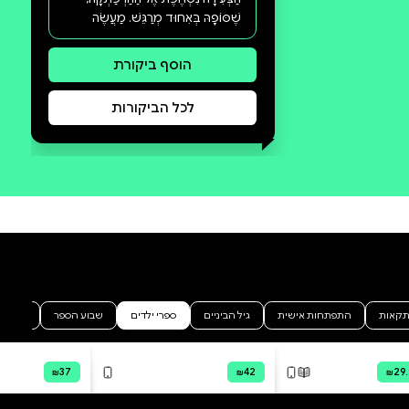
סקירה וביקורת
מה הסיפור:
אַחַר צָהֳרַיִם שִׁגְרָתִי בְּבֵיתָם שֶׁל טַל,
שִׁיר וְלִיבִּי מְקַבֵּל תַּפְנִית מַפְתִּיעָה
עִם הוֹפָעָתוֹ שֶׁל אוֹרֵחַ קָסוּם.
בְּאֶמְצָעוּת דִּמְיוֹן פָּרוּעַ וּמֶרֶץ רַב,