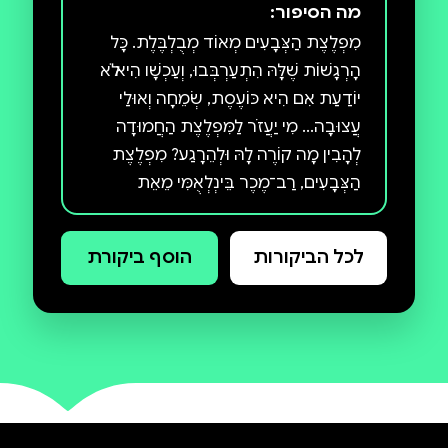
מה הסיפור:
מִפְלֶצֶת הַצְּבָעִים מְאוֹד מְבֻלְבֶּלֶת. כָּל
הָרְגָשׁוֹת שֶׁלָּהּ הִתְעַרְבְּבוּ, וְעַכְשָׁו הִיא לֹא
יוֹדַעַת אִם הִיא כּוֹעֶסֶת, שְׂמֵחָה וְאוּלַי
עֲצוּבָה... מִי יַעֲזֹר לַמִּפְלֶצֶת הַחֲמוּדָה
לְהָבִין מָה קוֹרֶה לָהּ וּלְהֵרָגַע? מִפְלֶצֶת
הַצְּבָעִים, רַב־מֶכֶר בֵּינְלְאֻמִּי מֵאֵת
הַמְּאַיֶּרֶת וְהַסּוֹפֶרֶת אָנָה יֵנָס, מַצִּיעַ
לִילָדִים צְעִירִים כְּלִי פָּשׁוּט וּמוּחָשִׁי —
לכל הביקורות
הוסף ביקורת
צְבָעִים, כְּדֵי לְהִתְמוֹדֵד עִם דָּבָר מְסֻבָּךְ
וּמֻפְשָׁט — רְגָשׁוֹת. הַסִּפּוּר מַזְמִין יְלָדִים
וְהוֹרִים לְדַבֵּר עַל רְגָשׁוֹת, לְתָאֵר אוֹתָם,
לַעֲשׂוֹת בָּהֶם סֵדֶר וְכָךְ גַּם לִשְׁלֹט בָּהֶם.