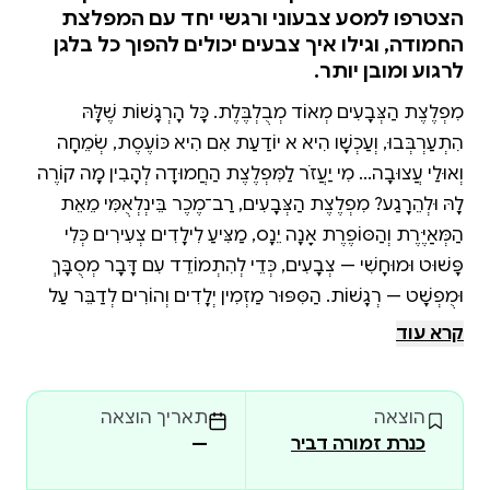
הצטרפו למסע צבעוני ורגשי יחד עם המפלצת
החמודה, וגילו איך צבעים יכולים להפוך כל בלגן
לרגוע ומובן יותר.
מִפְלֶצֶת הַצְּבָעִים מְאוֹד מְבֻלְבֶּלֶת. כָּל הָרְגָשׁוֹת שֶׁלָּהּ
הִתְעַרְבְּבוּ, וְעַכְשָׁו הִיא לֹא יוֹדַעַת אִם הִיא כּוֹעֶסֶת, שְׂמֵחָה
וְאוּלַי עֲצוּבָה... מִי יַעֲזֹר לַמִּפְלֶצֶת הַחֲמוּדָה לְהָבִין מָה קוֹרֶה
לָהּ וּלְהֵרָגַע? מִפְלֶצֶת הַצְּבָעִים, רַב־מֶכֶר בֵּינְלְאֻמִּי מֵאֵת
הַמְּאַיֶּרֶת וְהַסּוֹפֶרֶת אָנָה יֵנָס, מַצִּיעַ לִילָדִים צְעִירִים כְּלִי
פָּשׁוּט וּמוּחָשִׁי — צְבָעִים, כְּדֵי לְהִתְמוֹדֵד עִם דָּבָר מְסֻבָּךְ
וּמֻפְשָׁט — רְגָשׁוֹת. הַסִּפּוּר מַזְמִין יְלָדִים וְהוֹרִים לְדַבֵּר עַל
רְגָשׁוֹת, לְתָאֵר אוֹתָם, לַעֲשׂוֹת בָּהֶם סֵדֶר וְכָךְ גַּם לִשְׁלֹט בָּהֶם.
קרא עוד
הוצאה
תאריך הוצאה
כנרת זמורה דביר
—