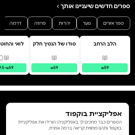
ספרים חדשים שיעניינו אותך
ספר איורים
נוער
יהדות
פרוזה
דרמה
הלב הרחב
סודו של הנסיך חלק
לואי והחוט
ב' סוד הנסיך
- הרפתקת 
הנסתר
המרחפ
פורמטים זמינים
:
מודפס
פורמטים זמינים
:
מודפס
פורמ
9.5
-
59
59
59
₪
₪
₪
אפליקציית בוקפוד
הספרים כבר מחכים לך באפליקציה! הורידו את אפליקציית
בוקפוד ותהנו מחווית קריאה ברמה אחרת.