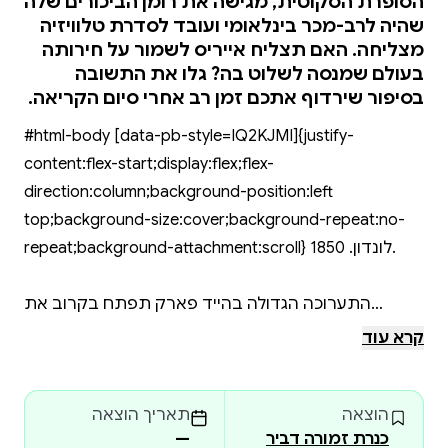
הסופרת הסקוטית, מגישה את רומן הביכורים שלה
שהיה לרב-מכר בינלאומי ועובד לסדרת טלוויזיה
מצליחה. האם תצליח אייריס לשמור על חירותה
בעולם שמנסה לשלוט בה? גלו את התשובה
בסיפור שירדוף אתכם זמן רב אחרי סיום הקריאה.
#html-body [data-pb-style=IQ2KJMI]{justify-
content:flex-start;display:flex;flex-
direction:column;background-position:left
top;background-size:cover;background-repeat:no-
repeat;background-attachment:scroll} לונדון. 1850.
התערוכה הגדולה בהייד פארק תפתח בקרוב את
שעריה, והמונים נוהרים אל המקום כדי לחזות בפלא.
קרא עוד
שני זרים נפגשים בדרך מקרה בין מוצגי התערוכה. עבור
הוצאה
תאריך הוצאה
אייריס, אומנית שאפתנית ומושכת עין, מדובר בפגישה
כנרת זמורה דביר
—
רגעית וחולפת. עבור סילאס, אספן ומפחלץ הלהוט אחר