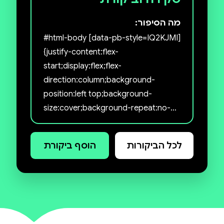
מה הסיפור:
#html-body [data-pb-style=IQ2KJMI]
{justify-content:flex-
start;display:flex;flex-
direction:column;background-
position:left top;background-
size:cover;background-repeat:no-
repeat;background-
attachment:scroll} לונדון. 1850.
לכל הביקורות
הוסף ביקורת
התערוכה הגדולה בהייד פארק תפתח
בקרוב את שעריה, והמונים נוהרים אל
המקום כדי לחזות בפלא.
שני זרים נפגשים בדרך מקרה בין מוצגי