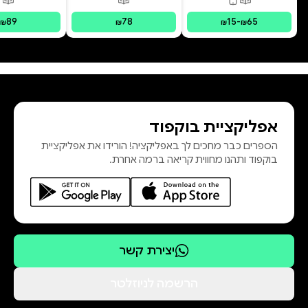
פורמטים זמינים
:
מודפס, דיגיטלי
פורמטים זמינים
:
מודפס
פור
89
78
15
-
65
₪
₪
₪
₪
אפליקציית בוקפוד
הספרים כבר מחכים לך באפליקציה! הורידו את אפליקציית
בוקפוד ותהנו מחווית קריאה ברמה אחרת.
יצירת קשר
הרשמה לניוזלטר