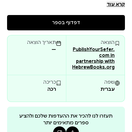
be obscured, damaged or incomplete. Please check
קרא עוד
the book preview (if available) OR the original scan
before placing your order.
דפדוף בספר
הוצאה
תאריך הוצאה
—
PublishYourSefer.
com in
partnership with
HebrewBooks.org
שפה
כריכה
עברית
רכה
תעזרו לנו להכיר את ההעדפות שלכם ולהציע
ספרים מתאימים יותר