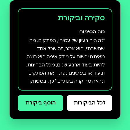
סקירה וביקורת
מה הסיפור:
"זה היה רעיון של עמיחי, הפתקים. מה
שחשבתי, הוא אמר, זה שכל אחד
מאיתנו ירשום על פתק איפה הוא רוצה
להיות בעוד ארבע שנים, מכל הבחינות.
ובעוד ארבע שנים נפתח את הפתקים
ונראה מה קרה בינתיים." כך, במשחק
תמים לכאורה, נפתח הרומן משאלה
אחת ימינה. ומכאן - הכול מסתבך.
לכל הביקורות
הוסף ביקורת
אשכול נבו, צולל בספרו החדש לתוך
המים העמוקים של החברות הקרובה,
חברות יפה וכואבת בין ארבעה גברים
ושלוש נשים שחייהם ומשאלותיהם