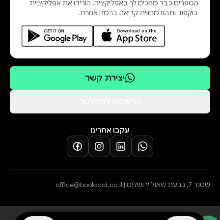
הספרים כבר מחכים לך באפליקציה! הורידו את אפליקציית
בוקפוד ותהנו מחווית קריאה ברמה אחרת.
יצירת קשר
הרשמה לניוזלטר
עקבו אחרינו
שטנר 7, גבעת שאול ירושלים |
office@bookpod.co.il