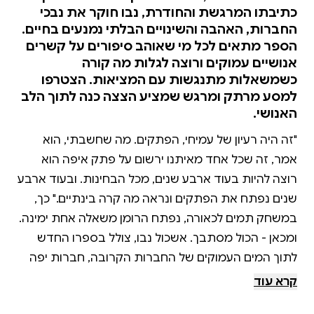
כתיבתו המרגשת והחודרת, נבו חוקר את נבכי
החברות, האהבה והשינויים הבלתי נמנעים בחיים.
הספר מתאים לכל מי שאוהב סיפורים על קשרים
אנושיים עמוקים ורוצה לגלות מה קורה
כשמשאלות מתנגשות עם המציאות. הצטרפו
למסע מרתק ומרגש שמציע הצצה כנה לתוך הלב
האנושי.
"זה היה רעיון של עמיחי, הפתקים. מה שחשבתי, הוא
אמר, זה שכל אחד מאיתנו ירשום על פתק איפה הוא
רוצה להיות בעוד ארבע שנים, מכל הבחינות. ובעוד ארבע
שנים נפתח את הפתקים ונראה מה קרה בינתיים." כך,
במשחק תמים לכאורה, נפתח הרומן משאלה אחת ימינה.
ומכאן - הכול מסתבך. אשכול נבו, צולל בספרו החדש
לתוך המים העמוקים של החברות הקרובה, חברות יפה
וכואבת בין ארבעה גברים ושלוש נשים שחייהם
קרא עוד
ומשאלותיהם נכרכים אלו באלו בעלילה מלאת תנופה