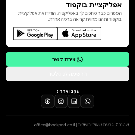
אפליקציית בוקפוד
הספרים כבר מחכים לך באפליקציה! הורידו את אפליקציית
בוקפוד ותהנו מחווית קריאה ברמה אחרת.
יצירת קשר
הרשמה לניוזלטר
עקבו אחרינו
שטנר 7, גבעת שאול ירושלים |
office@bookpod.co.il