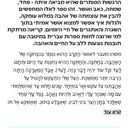
הרגשות הסותרים שהיא מביאה איתה - פחד,
שמחה, כאב ואושר. זהו ספר לאלו המחפשים
להבין את עוצמתה של אהבה במלוא עומקה,
ולגלות איך אפשר למצוא אושר אמיתי בתוך
השגרה והאתגרים של חיי היומיום. קריאה מרתקת
למי שרוצה לחוות ספרות עברית במיטבה עם
תובנות נוגעות ללב על החיים והאהבה.
משהו מעבר לאושר הַקְּרָב הַהוּא נִגְמַר בְּנִצְחוֹנָהּ שֶׁל
הָאַהֲבָה, בַּחֲתֻנָּה, וְהַחֲתֻנָּה הַהִיא נֶחְגֶּגֶת עַד הַיּוֹם וְתֵחָגֵג
לָעַד (כָּל עוֹד יִהְיֶה דָּבָר כָּזֶה, לָעַד), אֲבָל הַמַּעֲרָכָה הָיְתָה
הַרְבֵּה יוֹתֵר מְמֻשֶּׁכֶת. הַצֵּל שֶׁלִּי הִתְעַקֵּשׁ לְהָטִיל עַל
אַהֲבָתֵנוּ צֵל עִקֵּשׁ וְאָרֹךְ בִּמְיֻחָד. שָׁנִים חָלְפוּ עַד שֶׁהִשְׁלַמְתִּי
עִם מָה שֶׁנִּגְזַר עָלַי: לֶאֱהֹב וְלִהְיוֹת נֶאֱהָב. נָפַל עָלַי פַּחַד
שֶׁאֶלָּכֵד בַּתָּוֶךְ הַצַּר בֵּינִי לְבֵינֵךְ. שֶׁאֶבָּלַע בְּתוֹכֵךְ. שֶׁאֶשְׁקַע אֶל תּוֹךְ
חַיַּיִךְ, חִיּוּכֵךְ, בְּשָׂרֵךְ, אוֹרֵךְ, אַהֲבָתֵךְ, וְאֵעָלֵם שָׁם. אֵעָלֵם בָּךְ. וְלֹא
קרא עוד
יָדַעְתִּי אָז שֶׁהַהִלָּכְדוּת הַזֹּאת, הַהִבָּלְעוּת הַזֹּאת, הַשְּׁקִיעָה
הַזֹּאת עַצְמָהּ הִיא אֹשֶׁר. אוֹ בְּעֶצֶם מַשֶּׁהוּ מֵעֵבֶר לָאֹשֶׁר. כִּי