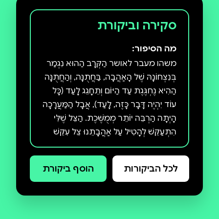
סקירה וביקורת
מה הסיפור:
משהו מעבר לאושר הַקְּרָב הַהוּא נִגְמַר
בְּנִצְחוֹנָהּ שֶׁל הָאַהֲבָה, בַּחֲתֻנָּה, וְהַחֲתֻנָּה
הַהִיא נֶחְגֶּגֶת עַד הַיּוֹם וְתֵחָגֵג לָעַד (כָּל
עוֹד יִהְיֶה דָּבָר כָּזֶה, לָעַד), אֲבָל הַמַּעֲרָכָה
הָיְתָה הַרְבֵּה יוֹתֵר מְמֻשֶּׁכֶת. הַצֵּל שֶׁלִּי
הִתְעַקֵּשׁ לְהָטִיל עַל אַהֲבָתֵנוּ צֵל עִקֵּשׁ
וְאָרֹךְ בִּמְיֻחָד. שָׁנִים חָלְפוּ עַד שֶׁהִשְׁלַמְתִּי
עִם מָה שֶׁנִּגְזַר עָלַי: לֶאֱהֹב וְלִהְיוֹת נֶאֱהָב.
לכל הביקורות
הוסף ביקורת
נָפַל עָלַי פַּחַד שֶׁאֶלָּכֵד בַּתָּוֶךְ הַצַּר בֵּינִי
לְבֵינֵךְ. שֶׁאֶבָּלַע בְּתוֹכֵךְ. שֶׁאֶשְׁקַע אֶל תּוֹךְ חַיַּיִךְ,
חִיּוּכֵךְ, בְּשָׂרֵךְ, אוֹרֵךְ, אַהֲבָתֵךְ, וְאֵעָלֵם שָׁם.
אֵעָלֵם בָּךְ. וְלֹא יָדַעְתִּי אָז שֶׁהַהִלָּכְדוּת