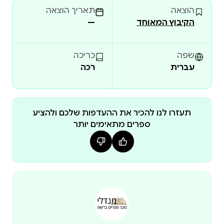
הוצאה
תאריך הוצאה
הָאֹשֶׁר מוּצָף כֻּלּוֹ בִּנְהָרָה אֱלֹהִית, מֵרֹאשׁ וְעַד זָנָב, וּמָה
הקיבוץ המאוחד
—
שֶׁבֵּינֵינוּ מָלֵא אֲפֵלָה. וְצַעַר. וְחַיִּים. וּבָשָׂר. מָלֵא בַּבָּשָׂר שֶׁלִּי
וּבַבָּשָׂר שֶׁלָּךְ. בִּשְׁנֵי גּוּפִים שְׁתֵּי נְשָׁמוֹת שְׁנֵי
שפה
כריכה
עברית
רכה
תעזרו לנו להכיר את ההעדפות שלכם ולהציע
ספרים מתאימים יותר