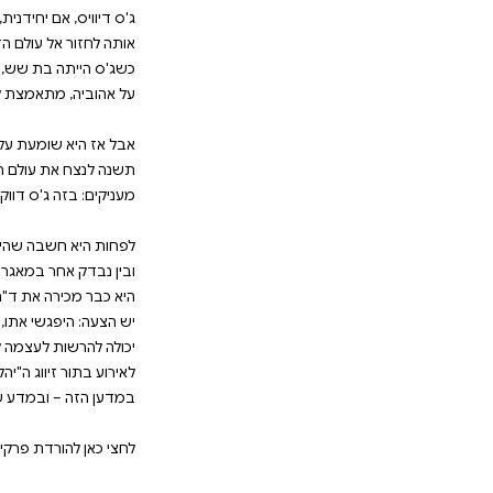
לי הלא פשוט, היא לא יכולה לסרב. אך ככל שהזמן
ען המסקרן הזה ועל עצמה. האם המספרים באמת
ה, מדע, ואיך לפעמים הדברים הכי בלתי צפויים יכ
מחפש סיפור אהבה מקורי ומרגש עם טוויסט מדע
ם יחידנית, היא אשפית סטטיסטיקה ונתונים, אבל אין מספי
 עולם הדייטים. אחרי הכל, אבא שלה לא היה בסביבה מעו
ת שש, והאקס שלה החליט שהוא "לא בנוי להיות אבא" עוד
ומעת על גנטיקלי, חברת שידוכים חדשה ומסקרנת שמסת
עולם ההיכרויות. למצוא נפש תאומה באמצעות דנ"א? הי