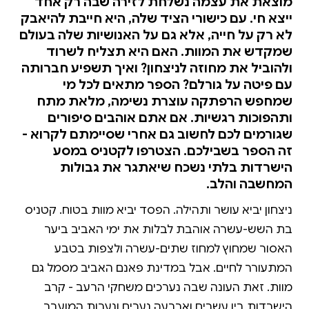
מוצאת את עצמה נשלחת לזירה שבה רק אחד
ייצא חי. עם כישורי הציד שלה, היא חייבת להיאבק
לא רק על חייה, אלא גם על האנושיות שלה בעולם
שמקדש את המוות. האם היא תצליח לשרוד
ולהוביל את מחוזה לניצחון? ואיך תשפיע חברותה
עם פיטה על גורלם? הספר מתאים לכל מי
שמחפש הרפתקה עוצרת נשימה, מלאת מתח
ותהפוכות רגשיות. אם אתם אוהבים סיפורים
שגורמים לכם לחשוב גם אחרי שסיימתם לקרוא -
זה הספר בשבילכם. הצטרפו לקטניס במסע
הישרדות בלתי נשכח שיאתגר את גבולות
המחשבה והלב.
ניצחון יביא עושר ותהילה. הפסד יביא מוות בטוח. קטניס
בת השש-עשרה אוהבת לבלות את ימי האביב ביער
האסור שמחוץ למחוז שתים-עשרה ולצפות בטבע
המתעורר לחיים. אבל במדינת פאנם האביב מסמל גם
מוות. זאת העונה שבה נערכים משחקי הרעב - קרב
הישרדות בין עשרים וארבעה נערים ונערות המועבר