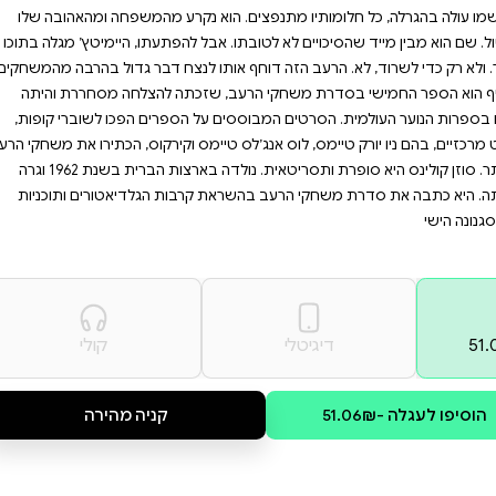
והבי דרמה, מתח
 עולמית. הצטרפו
ץ׳.
קי הרעב, ותושבי המחוזות
שני, ומספר המתחרים גדל פי
ד. בביתו שבמחוז 12, היימיטץ׳ אברנתי רק רוצה לבלות עם החברה
קרע מהמשפחה ומהאהובה שלו
 להפתעתו, היימיטץ׳ מגלה בתוכו
לנצח דבר גדול בהרבה מהמשחקים
כתה להצלחה מסחררת והיתה
הספרים הפכו לשוברי קופות,
ס וקירקוס, הכתירו את משחקי הרעב
כספר הנוער הטוב ביותר. סוזן קולינס היא סופרת ותסריטאית. נולדה בארצות הברית בשנת 1962 וגרה
ות הגלדיאטורים ותוכניות