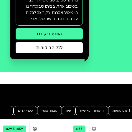
סקירה וביקורת
מה הסיפור:
כשאתה עומד להפסיד הכול למה
לך להילחם? השמש זורחת על בוקר