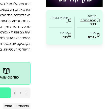
עב להישרדות לניצחון אמיתי? הספר מתאים לא
 וממשיך את המורשת של הסדרה שהפכה לתופעה
רוצים וגלו את הכוח שבסיפורו המרתק של היימיט
הפסיד הכול למה לך להילחם? השמש זורחת על בוקר משח
ה. בשנת היובל למשחקים מציינים את הגמול הרבעוני ה
שניים. שני משחקי רעב בסיבוב אח
בל כששמו עולה בהגרלה, כל חלומותיו מתנפצים. הוא נ
ה בקפיטול. שם הוא מבין מייד שהסיכויים לא לטובתו. אבל
ל מחיר. ולא רק כדי לשרוד, לא. הרעב הזה דוחף אותו 
על האסיף הוא הספר החמישי בסדרת משחקי הרעב, שז
תקדים בספרות הנוער העולמית. הסרטים המבוססים על 
 אינטרנט מרכזיים, בהם ניו יורק טיימס, לוס אנג׳לס טיימ
משפחתה. היא כתבה את סדרת משחקי הרעב בהשראת קרב