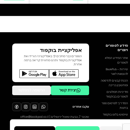
משחקי הרעב, ותושבי המחוזות
מתעוררים באימה. בשנת היובל
למשחקים מציינים את הגמול
הרבעוני השני, ומספר המתחרים
גדל פי שניים. שני משחקי רעב
בסיבוב אחד. בביתו שבמחוז 12,
היימיטץ׳ אברנתי רק רוצה לבלות
עם החברה החדשה שלו. אבל
כששמו עולה בהגרלה, כל חלומותיו
מתנפצים. הוא נקרע מהמשפחה
הוסף ביקורת
ומהאהובה שלו ונזרק אל הזירה
בקפיטול. שם הוא מבין מייד
לכל הביקורות
שהסיכויים לא לטובתו. אבל
להפתעתו, היימיטץ׳ מגלה בתוכו
רעב להילחם בכל מחיר. ולא רק כדי