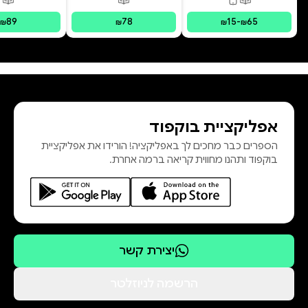
פורמטים זמינים
:
מודפס, דיגיטלי
פורמטים זמינים
:
מודפס
פור
89
78
15
-
65
₪
₪
₪
₪
אפליקציית בוקפוד
הספרים כבר מחכים לך באפליקציה! הורידו את אפליקציית
בוקפוד ותהנו מחווית קריאה ברמה אחרת.
יצירת קשר
הרשמה לניוזלטר