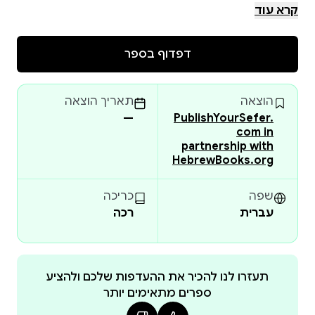
be obscured, damaged or incomplete. Please check
קרא עוד
the book preview (if available) OR the original scan
before placing your order.
דפדוף בספר
הוצאה
תאריך הוצאה
—
PublishYourSefer.
com in
partnership with
HebrewBooks.org
שפה
כריכה
עברית
רכה
תעזרו לנו להכיר את ההעדפות שלכם ולהציע
ספרים מתאימים יותר