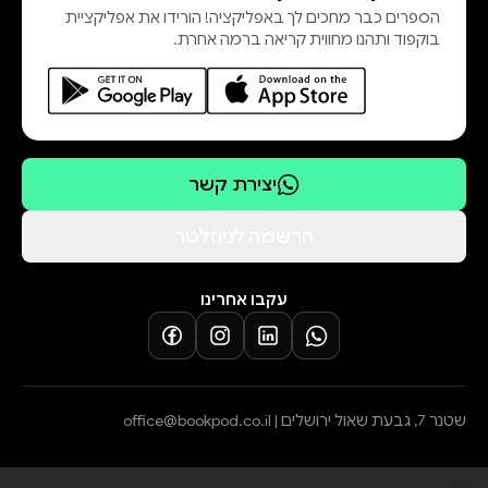
הספרים כבר מחכים לך באפליקציה! הורידו את אפליקציית
בוקפוד ותהנו מחווית קריאה ברמה אחרת.
יצירת קשר
הרשמה לניוזלטר
עקבו אחרינו
שטנר 7, גבעת שאול ירושלים |
office@bookpod.co.il