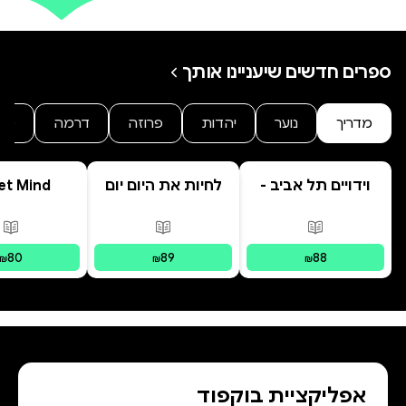
ספרים חדשים שיעניינו אותך
מדריך
נוער
יהדות
פרוזה
דרמה
מת
וידויים תל אביב -
לחיות את היום יום
et Mind
TLV Confessions
פורמטים זמינים
:
מודפס
פורמטים זמינים
:
מודפס
פור
80
89
88
₪
₪
₪
אפליקציית בוקפוד